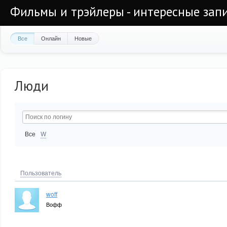
Фильмы и трэйлеры - интересные запи
Все
Онлайн
Новые
Люди
Все
W
Пользователь
woff
Вофф