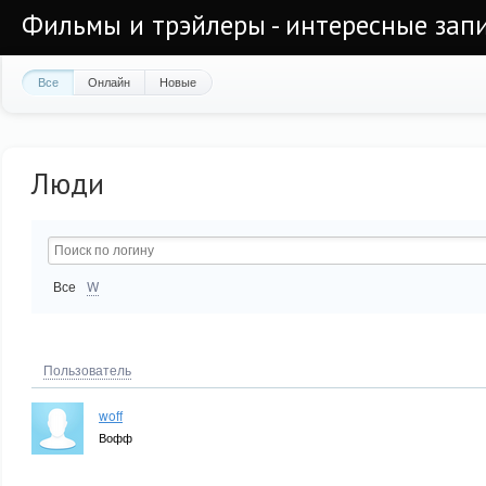
Фильмы и трэйлеры - интересные запи
Все
Онлайн
Новые
Люди
Все
W
Пользователь
woff
Вофф