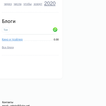
2020
через
числа
чтобы
эскорт
Блоги
Топ
Кино и трэйлер
0.00
Все блоги
Контакты
email : admin@2uha.net