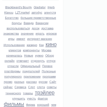
Blackbeard's Bounty
Gladiator
iHerb
Klavuu
LZT.market
автобус
агентств
Богатство
большие приветственные
бонусы
Вавада
Вакансии
воспользоваться
досок
доставка
знакомства
значение
играть
игроков
игры
имеют
интернет-магазин
кино
казино
Использование
Как
клиентов
компоненты
Москва
начиналась
Новые
нужно
Обзор
онлайн
отвечает
отдохнуть
отпуск
отрасли
Официальный
Первое
платформы
покупателей
Полезные
популярного
приложении
программ
промо
разных
рассказ
русски
Сайт
сейчас
Сервиса
Слот
слота
советы
трэйлер
теннисного
товары
улучшить
учесть
фактор
фильмы
Фирма
хороший
чем