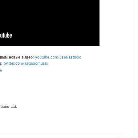
рвым новые видео:
youtube.com/user/astudio
е:
twitter.com/astudiomusic
ic
tions Ltd.