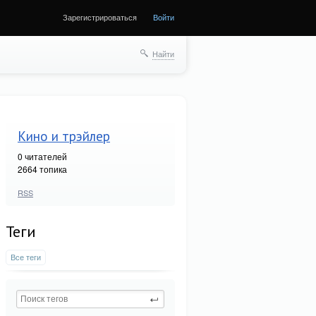
Зарегистрироваться
Войти
Найти
Кино и трэйлер
0
читателей
2664 топика
RSS
Теги
Все теги