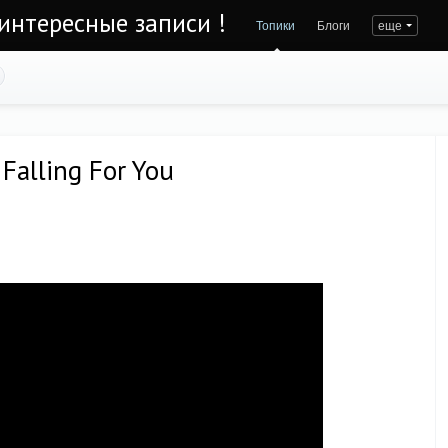
интересные записи !
Топики
Блоги
еще
Falling For You