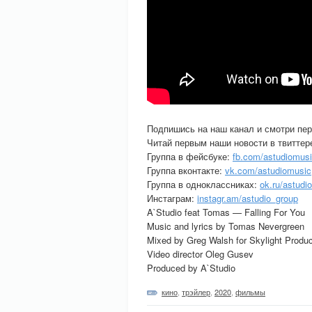
Подпишись на наш канал и смотри пе
Читай первым наши новости в твиттер
Группа в фейсбуке:
fb.com/astudiomus
Группа вконтакте:
vk.com/astudiomusic
Группа в одноклассниках:
ok.ru/astudio
Инстаграм:
instagr.am/astudio_group
A`Studio feat Tomas — Falling For You
Music and lyrics by Tomas Nevergreen
Mixed by Greg Walsh for Skylight Produc
Video director Oleg Gusev
Produced by A`Studio
кино
,
трэйлер
,
2020
,
фильмы