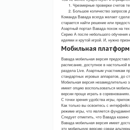
Чрезмерные проверки счетов те
Большое количество запросов д
Команда Вавада всегда желает сделат
старается найти решение или предост
Азартный портал Вавада похож на тех
Серию А после небольшого обучения и
идеями и крутой игрой. И, нужно приз
Мобильная платформ
Вавада мобильная версия предоставля
расписание, доступное в настольной в
раздела Live. Азартным участникам п
стандартных игровых аппаратов, до ст
Мобильная версия незамедлительно з
имеет опцию воспользоваться мобильн
версии проще играть в соревнованиях
С точки зрения удобства игры, прилож
Как только вы освоитесь с интерфейс
режиме игры, что является фундамент
Следует отметить, что Вавада казино
Вавада мобильная версия имеет дост
эту мобильную версию среди альтерна