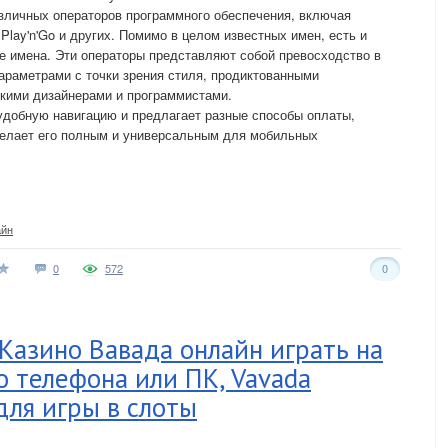
зличных операторов программного обеспечения, включая
, Play'n'Go и других. Помимо в целом известных имен, есть и
 имена. Эти операторы представляют собой превосходство в
параметрами с точки зрения стиля, продиктованными
кими дизайнерами и программистами.
удобную навигацию и предлагает разные способы оплаты,
делает его полным и универсальным для мобильных
айн
0
572
0
Казино Вавада онлайн играть на
о телефона или ПК, Vavada
ля игры в слоты