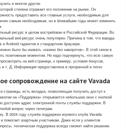
узить и многое другое.
которой степени отражает его положение на рынке. Он
ожность предоставить все главные услуги, необходимые для
аничен самым необходимым, но в ближайшие годы может изменить
м.
альный ресурс в целом востребован в Российской Федерации. Во
иальный веб-ресурс очень популярен. Причина в том, что вавада
 и Android гаджетов в стандартном браузере.
можно было бы назвать «казино без наворотов». В этой связи в
ыть позитивным моментом. Но надо подчеркнуть, что всю самую
осмотреть на веб-странице, к примеру, условия бонусов,
 и т. Д. Информация предоставлена в прозрачной и легко
кое сопровождение на сайте Vavada
ти страницы, есть вкладка, позволяющая получить доступ к
нажатии на «Поддержка» открывается небольшое окно с кнопкой
но доступен адрес электронной почты службы поддержки. В
любой вопрос через телеграм.
ку. В 2024 году служба поддержки игрового клуба Vavada
 и помогает азартным участникам. Даже если у клиентов
опросы, техническая поддержка всегда сможет найти решение.