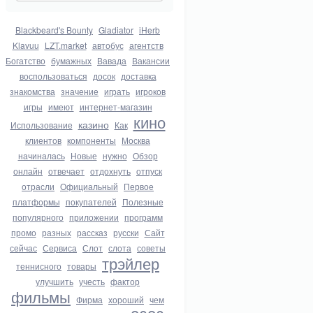
Blackbeard's Bounty
Gladiator
iHerb
Klavuu
LZT.market
автобус
агентств
Богатство
бумажных
Вавада
Вакансии
воспользоваться
досок
доставка
знакомства
значение
играть
игроков
игры
имеют
интернет-магазин
кино
казино
Использование
Как
клиентов
компоненты
Москва
начиналась
Новые
нужно
Обзор
онлайн
отвечает
отдохнуть
отпуск
отрасли
Официальный
Первое
платформы
покупателей
Полезные
популярного
приложении
программ
промо
разных
рассказ
русски
Сайт
сейчас
Сервиса
Слот
слота
советы
трэйлер
теннисного
товары
улучшить
учесть
фактор
фильмы
Фирма
хороший
чем