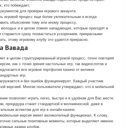
х, кто побеждает;
окументов для проверки игрового аккаунта.
ь игровой процесс еще более увлекательным и всегда
авить объяснение тому или иному процессу.
 молодых и в целом ловких нападающих, которые приходят в
 стараются сразу похвастаться ускорением, прекрасными
нать, этому игровому клубу это удается прекрасно.
а Вавада
ет в целом структурированный игровой процесс, точно повторяя
ерсии, как с точки зрения настольных игр, так видеослотов и
редлагается все игровое портфолио казино от великих
андартных игр.
агружается и без ошибок функционирует. Каждый участник
ой версией. Многие пользователи утверждают, что в мобильной
.
ение позволяет играть легко, быстро и в удобном для Вас месте.
ом, процедура станет стандартной и молниеносной, даже в
альным аспектом для игр в онлайн-казино.
 мобильная версия имеет великолепный функционал. К слову,
аточно сильные позитивные моменты, которые выделяют именно
тивных казино клубов.