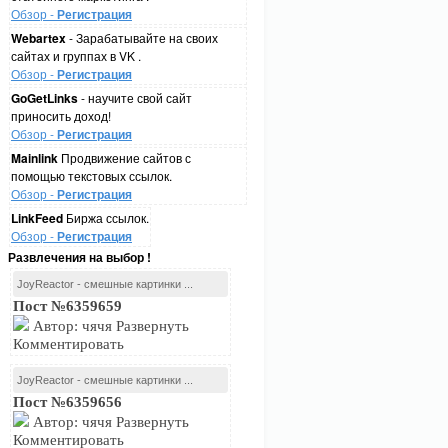
Обзор -
Регистрация
Webartex
- Зарабатывайте на своих
сайтах и группах в VK .
Обзор -
Регистрация
GoGetLinks
- научите свой сайт
приносить доход!
Обзор -
Регистрация
Mainlink
Продвижение сайтов с
помощью текстовых ссылок.
Обзор -
Регистрация
LinkFeed
Биржа ссылок.
Обзор -
Регистрация
Развлечения на выбор !
JoyReactor - смешные картинки ...
Пост №6359659
Автор: чячя Развернуть
Комментировать
JoyReactor - смешные картинки ...
Пост №6359656
Автор: чячя Развернуть
Комментировать