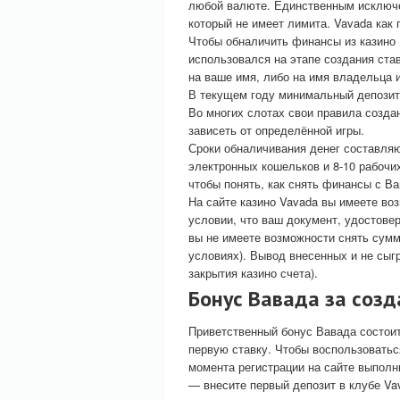
любой валюте. Единственным исключе
который не имеет лимита. Vavada как
Чтобы обналичить финансы из казино 
использовался на этапе создания ста
на ваше имя, либо на имя владельца 
В текущем году минимальный депозит 
Во многих слотах свои правила созда
зависеть от определённой игры.
Сроки обналичивания денег составляют
электронных кошельков и 8-10 рабочих
чтобы понять, как снять финансы с В
На сайте казино Vavada вы имеете во
условии, что ваш документ, удостове
вы не имеете возможности снять сумм
условиях). Вывод внесенных и не сыг
закрытия казино счета).
Бонус Вавада за соз
Приветственный бонус Вавада состои
первую ставку. Чтобы воспользоватьс
момента регистрации на сайте выполни
— внесите первый депозит в клубе Va