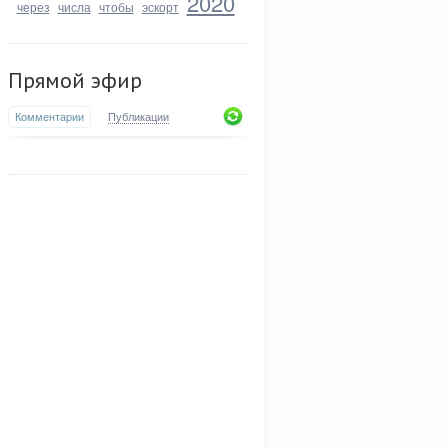
2020
через
числа
чтобы
эскорт
Прямой эфир
Комментарии
Публикации