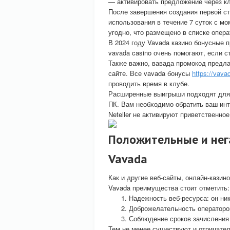
— активировать предложение через к
После завершения создания первой с
использования в течение 7 суток с мо
угодно, что размещено в списке опера
В 2024 году Vavada казино бонусные
vavada casino очень помогают, если с
Также важно, вавада промокод предла
сайте. Все vavada бонусы
https://vava
проводить время в клубе.
Расширенные выигрыши подходят для в
ПК. Вам необходимо обратить ваш инте
Neteller не активируют приветственно
Положительные и нег
Vavada
Как и другие веб-сайты, онлайн-казин
Vavada преимущества стоит отметить:
Надежность веб-ресурса: он ник
Доброжелательность операторо
Соблюдение сроков зачисления
Тем не менее существуют и отрицател