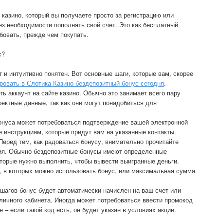
 казино, который вы получаете просто за регистрацию или
з необходимости пополнять свой счет. Это как бесплатный
бовать, прежде чем покупать.
с?
 и интуитивно понятен. Вот основные шаги, которые вам, скорее
ровать в Слотика Казино бездепозитный бонус сегодня
.
ь аккаунт на сайте казино. Обычно это занимает всего пару
ректные данные, так как они могут понадобиться для
бонуса может потребоваться подтверждение вашей электронной
 инструкциям, которые придут вам на указанные контакты.
Перед тем, как радоваться бонусу, внимательно прочитайте
ния. Обычно бездепозитные бонусы имеют определенные
оторые нужно выполнить, чтобы вывести выигранные деньги.
ы, в которых можно использовать бонус, или максимальная сумма
агов бонус будет автоматически начислен на ваш счет или
личного кабинета. Иногда может потребоваться ввести промокод
 – если такой код есть, он будет указан в условиях акции.