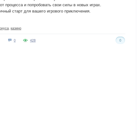
от процесса и попробовать свои силы в новых играх.
ичный старт для вашего игрового приключения.
онуса
,
казино
0
428
0