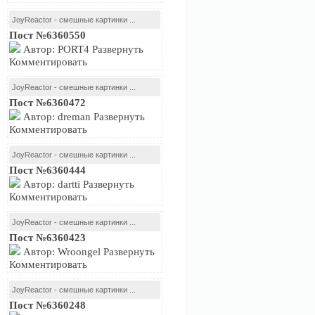
JoyReactor - смешные картинки ...
Пост №6360550
Автор: PORT4 Развернуть
Комментировать
JoyReactor - смешные картинки ...
Пост №6360472
Автор: dreman Развернуть
Комментировать
JoyReactor - смешные картинки ...
Пост №6360444
Автор: dartti Развернуть
Комментировать
JoyReactor - смешные картинки ...
Пост №6360423
Автор: Wroongel Развернуть
Комментировать
JoyReactor - смешные картинки ...
Пост №6360248