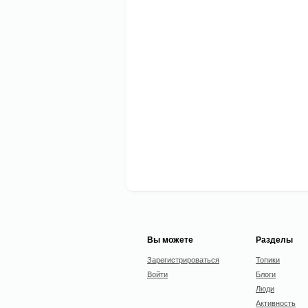
Вы можете
Разделы
Зарегистрироваться
Топики
Войти
Блоги
Люди
Активность