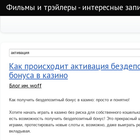
Фильмы и трэйлеры - интересные запи
Как происходит активация бездеп
бонуса в казино
Блог им. woff
Как получить бездепозитный бонус в казино: просто и понятно!
Хотите начать играть в казино без риска для собственного кошельк
есть возможность получить бездепозитный бонус! Это прекрасный 
играми, протестировать новые слоты и, возможно, даже выиграть р
вкладывая.