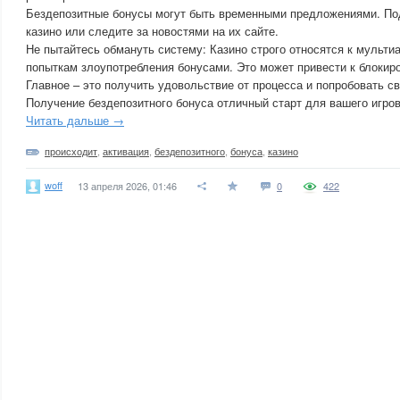
Бездепозитные бонусы могут быть временными предложениями. По
казино или следите за новостями на их сайте.
Не пытайтесь обмануть систему: Казино строго относятся к мультиа
попыткам злоупотребления бонусами. Это может привести к блокиро
Главное – это получить удовольствие от процесса и попробовать св
Получение бездепозитного бонуса отличный старт для вашего игро
Читать дальше →
происходит
,
активация
,
бездепозитного
,
бонуса
,
казино
woff
13 апреля 2026, 01:46
0
422