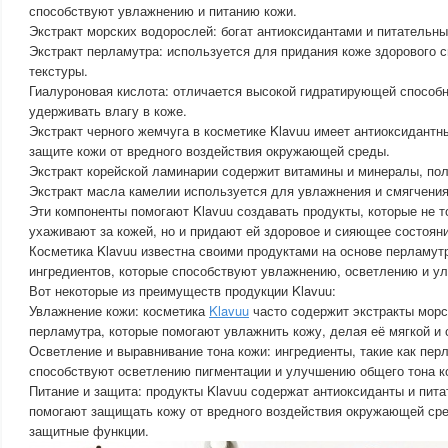
способствуют увлажнению и питанию кожи.
Экстракт морских водорослей: богат антиоксидантами и питательн
Экстракт перламутра: используется для придания коже здорового 
текстуры.
Гиалуроновая кислота: отличается высокой гидратирующей способн
удерживать влагу в коже.
Экстракт черного жемчуга в косметике Klavuu имеет антиоксидантн
защите кожи от вредного воздействия окружающей среды.
Экстракт корейской ламинарии содержит витамины и минералы, пол
Экстракт масла камелии используется для увлажнения и смягчения
Эти компоненты помогают Klavuu создавать продукты, которые не 
ухаживают за кожей, но и придают ей здоровое и сияющее состояни
Косметика Klavuu известна своими продуктами на основе перламут
ингредиентов, которые способствуют увлажнению, осветлению и у
Вот некоторые из преимуществ продукции Klavuu:
Увлажнение кожи: косметика
Klavuu
часто содержит экстракты морс
перламутра, которые помогают увлажнить кожу, делая её мягкой и
Осветление и выравнивание тона кожи: ингредиенты, такие как пер
способствуют осветлению пигментации и улучшению общего тона к
Питание и защита: продукты Klavuu содержат антиоксиданты и пит
помогают защищать кожу от вредного воздействия окружающей сре
защитные функции.