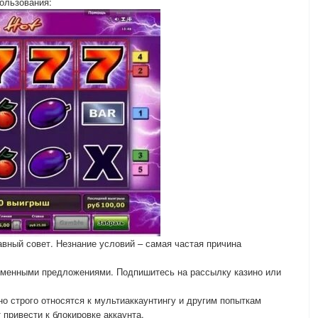
ользования:
авный совет. Незнание условий – самая частая причина
еменными предложениями. Подпишитесь на рассылку казино или
о строго относятся к мультиаккаунтингу и другим попыткам
привести к блокировке аккаунта.