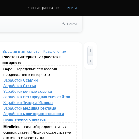
Зарегистрироваться
Войти
Найти
Высший в интернете - Развлечение
Работа в интернет | Заработок в
интернете
Sape
- Передовые технологии
продвижения в интернете
Заработок
Ссылки
Заработок
Статьи
Заработок
вечные ссылки
Заработок
SEO продвижения сайтов
Заработок
Тизеры / банеры
Заработок
Мединая реклама
Заработок
мониторинг отзывов и
привлечения клиентов
Miralinks
- покупка\продажа вечных
ссылок, статей ! Лидирующая система
статейного маркетинга .