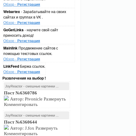
Обзор -
Регистрация
Webartex
- Зарабатывайте на своих
сайтах и группах в VK .
Обзор -
Регистрация
GoGetLinks
- научите свой сайт
приносить доход!
Обзор -
Регистрация
Mainlink
Продвижение сайтов с
помощью текстовых ссылок.
Обзор -
Регистрация
LinkFeed
Биржа ссылок.
Обзор -
Регистрация
Развлечения на выбор !
JoyReactor - смешные картинки ...
Пост №6360786
Автор: Pivonicle Развернуть
Комментировать
JoyReactor - смешные картинки ...
Пост №6360644
Автор: J.fox Развернуть
Комментировать