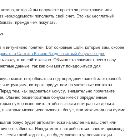
 казино, который вы получаете просто за регистрацию или
з необходимости пополнять свой счет. Это как бесплатный
бовать, прежде чем покупать.
с?
 и интуитивно понятен. Вот основные шаги, которые вам, скорее
ровать в Слотика Казино бездепозитный бонус сегодня
.
ь аккаунт на сайте казино. Обычно это занимает всего пару
ректные данные, так как они могут понадобиться для
бонуса может потребоваться подтверждение вашей электронной
 инструкциям, которые придут вам на указанные контакты.
Перед тем, как радоваться бонусу, внимательно прочитайте
ния. Обычно бездепозитные бонусы имеют определенные
оторые нужно выполнить, чтобы вывести выигранные деньги.
ы, в которых можно использовать бонус, или максимальная сумма
агов бонус будет автоматически начислен на ваш счет или
личного кабинета. Иногда может потребоваться ввести промокод
 – если такой код есть, он будет указан в условиях акции.