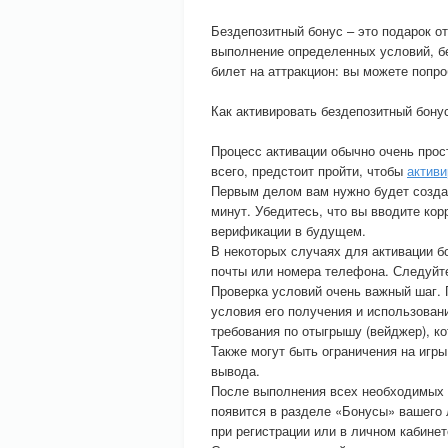
Бездепозитный бонус – это подарок от
выполнение определенных условий, бе
билет на аттракцион: вы можете попро
Как активировать бездепозитный бону
Процесс активации обычно очень прост
всего, предстоит пройти, чтобы
активи
Первым делом вам нужно будет создат
минут. Убедитесь, что вы вводите кор
верификации в будущем.
В некоторых случаях для активации 
почты или номера телефона. Следуйте
Проверка условий очень важный шаг. 
условия его получения и использова
требования по отыгрышу (вейджер), к
Также могут быть ограничения на игр
вывода.
После выполнения всех необходимых ш
появится в разделе «Бонусы» вашего 
при регистрации или в личном кабинете