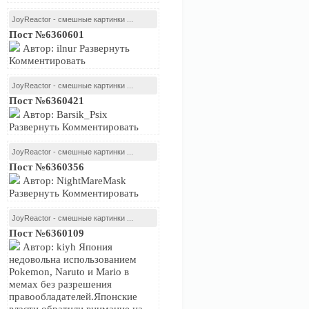
JoyReactor - смешные картинки ...
Пост №6360601
Автор: ilnur Развернуть
Комментировать
JoyReactor - смешные картинки ...
Пост №6360421
Автор: Barsik_Psix
Развернуть Комментировать
JoyReactor - смешные картинки ...
Пост №6360356
Автор: NightMareMask
Развернуть Комментировать
JoyReactor - смешные картинки ...
Пост №6360109
Автор: kiyh Япония
недовольна использованием
Pokemon, Naruto и Mario в
мемах без разрешения
правообладателей.Японские