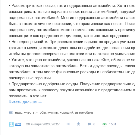
• Рассмотрите как новые, так и подержанные автомобили. Хотя нек
рассматривать только варианты своих новых автомобилей, подумай
подержанных автомобилей. Многие подержанные автомобили на се
быть в таком отличном состоянии, что практически как новые. Поис
подержанному автомобилю может помочь вам сэкономить приличну
рассмотрите как предложения дилеров, так и частных продавцов.
• Не недооценивайте. При рассмотрении вариантов кредита учитыва
тратите в месяц и сколько денег вам понадобится для погашения кр
чтобы вы делали просроченные платежи или платежи по умолчани
• Учтите, что цена автомобиля, указанная на наклейке, обычно не я
которую вы заплатите за автомобиль. Есть и другие расходы, связ
автомобиля, в том числе финансовые расходы и необязательные до
расширенные гарантии.
• Предварительно одобренные ссуды. Получение предварительно о
вам приступить к процессу покупки автомобиля с представлением о
позволить, а что нет.
Читать дальше →
надо
,
учесть
,
чтобы
,
купить
,
хороший
,
автомобиль
woff
20 января 2023, 20:27
0
1531