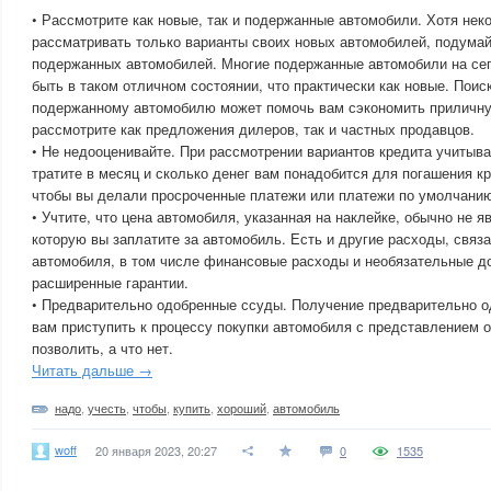
• Рассмотрите как новые, так и подержанные автомобили. Хотя нек
рассматривать только варианты своих новых автомобилей, подумай
подержанных автомобилей. Многие подержанные автомобили на се
быть в таком отличном состоянии, что практически как новые. Поис
подержанному автомобилю может помочь вам сэкономить приличну
рассмотрите как предложения дилеров, так и частных продавцов.
• Не недооценивайте. При рассмотрении вариантов кредита учитыва
тратите в месяц и сколько денег вам понадобится для погашения кр
чтобы вы делали просроченные платежи или платежи по умолчани
• Учтите, что цена автомобиля, указанная на наклейке, обычно не я
которую вы заплатите за автомобиль. Есть и другие расходы, связ
автомобиля, в том числе финансовые расходы и необязательные до
расширенные гарантии.
• Предварительно одобренные ссуды. Получение предварительно о
вам приступить к процессу покупки автомобиля с представлением о
позволить, а что нет.
Читать дальше →
надо
,
учесть
,
чтобы
,
купить
,
хороший
,
автомобиль
woff
20 января 2023, 20:27
0
1535