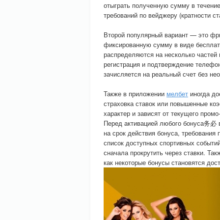
отыграть полученную сумму в течение
требований по вейджеру (кратности ст
Второй популярный вариант — это фри
фиксированную сумму в виде бесплатн
распределяются на несколько частей 
регистрация и подтверждение телефон
зачисляется на реальный счет без не
Также в приложении
мелбет
иногда до
страховка ставок или повышенные ко
характер и зависят от текущего промо
Перед активацией любого бонуса务必 в
на срок действия бонуса, требовани
список доступных спортивных событий
сначала прокрутить через ставки. Так
как некоторые бонусы становятся дос