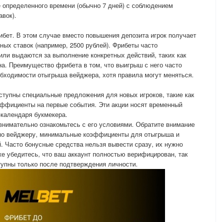
 определенного времени (обычно 7 дней) с соблюдением
авок).
бет. В этом случае вместо повышения депозита игрок получает
ых ставок (например, 2500 рублей). Фрибеты часто
или выдаются за выполнение конкретных действий, таких как
а. Преимущество фрибета в том, что выигрыш с него часто
обходимости отыгрыша вейджера, хотя правила могут меняться.
ступны специальные предложения для новых игроков, такие как
эффициенты на первые события. Эти акции носят временный
-календаря букмекера.
нимательно ознакомьтесь с его условиями. Обратите внимание
я по вейджеру, минимальные коэффициенты для отыгрыша и
. Часто бонусные средства нельзя вывести сразу, их нужно
же убедитесь, что ваш аккаунт полностью верифицирован, так
тупны только после подтверждения личности.