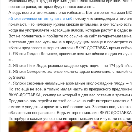
мужчинам будет трудно бриться даже электрической бритвой. Всё 
появятся ранки, которые будут плохо заживать.
А ведь всего этого можно легко избежать. Вот интернет-магазин 
яблоки зеленые оптом купить в спб
потому что менеджеры этого инт
понимают, что человеку нужны свежие витамины, а они только есть
когда вы употребляете настоящие яблоки, которые растут в садах в
Вот не поленитесь и пройдите по ссылке на сайт интернет-магази
я оставил для вас чуть выше в предыдущем абзаце и посмотрите с
яблоки предлагает интернет-магазин ВКУС-ДОСТАВКА прямо сейча
1. Яблоки Голден Делишес, красивые желтые яблоки с один из лучш
кг.
2. Яблоки Пинк Леди, розовые сладкие хрустящие – по 174 рубля/кг
3. Яблоки Семеренко зеленые кисло-сладкие маленькие, с низкой к
рублей/кг.
4. Яблоки сезонные небольшие ароматные кисло-сладкие плоды – по
Но это ещё не всё, а только малая часть из прекрасного предложен
ВКУС-ДОСТАВКА, ссылку на который я для вас оставил в третьем а
Предлагаю вам перейти по этой ссылке на сайт интернет-магазин
сможете увидеть и прочитать всё полностью. Заверяю вас, что эт
обязательно понравиться. Ведь интернет-магазин ВКУС-ДОСТАВКА 
Петербурге самым успешным интернет-магазином и чуть ли не эли