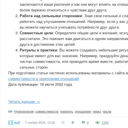
заключаются ваши различия и как они могут влиять на отнош
более бережно относиться к чувствам друг друга.
Работа над сильными сторонами
: Зная свои сильные и сл
работать над улучшением отношений. Например, если у вас 
вы можете научиться учитывать потребности друг друга.
Совместные цели
: Определите общие цели и желания, исхо
рассчитали. Это поможет вам двигаться в одном направлени
друга в достижении этих целей.
Ритуалы и практики
: Вы можете создавать небольшие риту
которые имеют для вас значение. Например, празднуйте день
числах совместимости, или проводите время вместе, работа
сильных сторон.
При подготовке статьи частично использованы материалы с сайта 
совместимости и укрепление отношений
Дата публикации: 19 июля 2022 года
Читать дальше →
Нумерология
,
совместимости
,
укрепить
,
отношения
,
через
,
числа
woff
7 ноября 2024, 12:32
0
1044