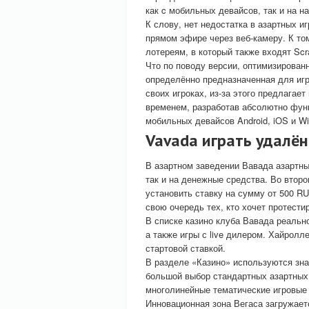
как c мобильных девайсов, так и на 
К слову, нет недостатка в азартных и
прямом эфире через веб-камеру. К т
лотереям, в который также входят Scr
Что по поводу версии, оптимизирован
определённо предназначенная для игр
своих игроках, из-за этого предлагае
временем, разработав абсолютно фун
мобильных девайсов Android, iOS и W
Vavada играть удалён
В азартном заведении Вавада азартны
так и на денежные средства. Во втор
установить ставку на сумму от 500 RU
свою очередь тех, кто хочет протести
В списке казино клуба Вавада реально
а также игры с live дилером. Хайро
стартовой ставкой.
В разделе «Казино» используются знам
большой выбор стандартных азартных 
многолинейные тематические игровые 
Инновационная зона Вегаса загружает