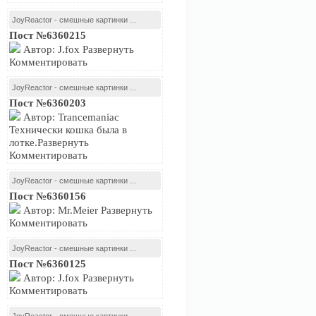
JoyReactor - смешные картинки ...
Пост №6360215
Автор: J.fox Развернуть
Комментировать
JoyReactor - смешные картинки ...
Пост №6360203
Автор: Trancemaniac
Технически кошка была в
лотке.Развернуть
Комментировать
JoyReactor - смешные картинки ...
Пост №6360156
Автор: Mr.Meier Развернуть
Комментировать
JoyReactor - смешные картинки ...
Пост №6360125
Автор: J.fox Развернуть
Комментировать