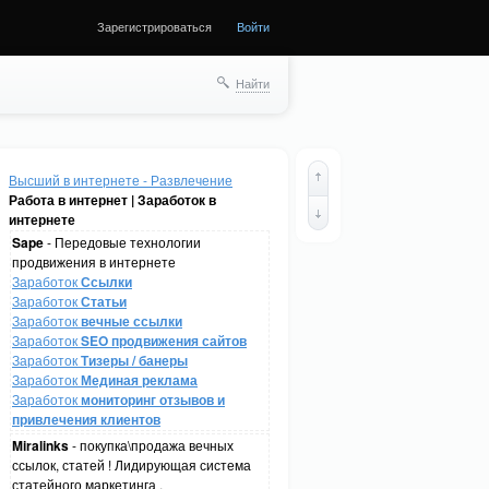
Зарегистрироваться
Войти
Найти
Высший в интернете - Развлечение
Работа в интернет | Заработок в
интернете
Sape
- Передовые технологии
продвижения в интернете
Заработок
Ссылки
Заработок
Статьи
Заработок
вечные ссылки
Заработок
SEO продвижения сайтов
Заработок
Тизеры / банеры
Заработок
Мединая реклама
Заработок
мониторинг отзывов и
привлечения клиентов
Miralinks
- покупка\продажа вечных
ссылок, статей ! Лидирующая система
статейного маркетинга .