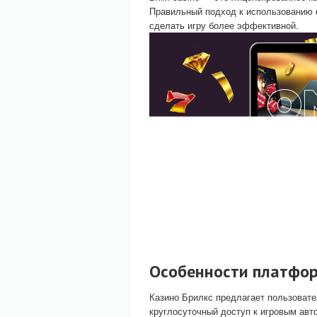
Правильный подход к использованию ф
сделать игру более эффективной.
Особенности платформ
Казино Брилкс предлагает пользовате
круглосуточный доступ к игровым авт