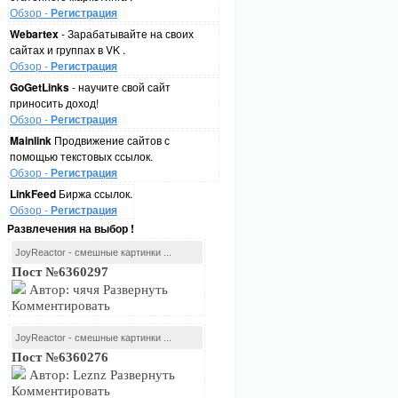
Обзор -
Регистрация
Webartex
- Зарабатывайте на своих
сайтах и группах в VK .
Обзор -
Регистрация
GoGetLinks
- научите свой сайт
приносить доход!
Обзор -
Регистрация
Mainlink
Продвижение сайтов с
помощью текстовых ссылок.
Обзор -
Регистрация
LinkFeed
Биржа ссылок.
Обзор -
Регистрация
Развлечения на выбор !
JoyReactor - смешные картинки ...
Пост №6360297
Автор: чячя Развернуть
Комментировать
JoyReactor - смешные картинки ...
Пост №6360276
Автор: Leznz Развернуть
Комментировать