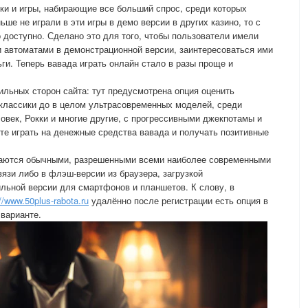
тки и игры, набирающие все больший спрос, среди которых
ньше не играли в эти игры в демо версии в других казино, то с
 доступно. Сделано это для того, чтобы пользователи имели
 автоматами в демонстрационной версии, заинтересоваться ими
ьги. Теперь вавада играть онлайн стало в разы проще и
ильных сторон сайта: тут предусмотрена опция оценить
 классики до в целом ультрасовременных моделей, среди
век, Рокки и многие другие, с прогрессивными джекпотамы и
е играть на денежные средства вавада и получать позитивные
таются обычными, разрешенными всеми наиболее современными
язи либо в флэш-версии из браузера, загрузкой
льной версии для смартфонов и планшетов. К слову, в
://www.50plus-rabota.ru
удалённо после регистрации есть опция в
варианте.