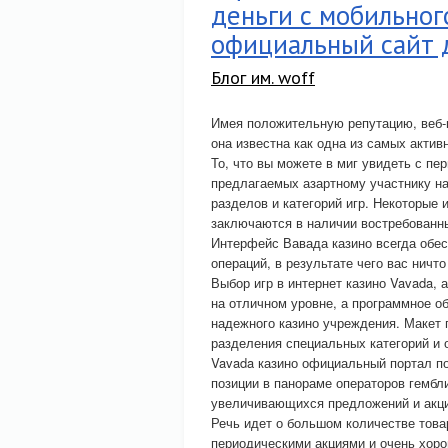
деньги с мобильног
официальный сайт д
Блог им. woff
Имея положительную репутацию, веб-
она известна как одна из самых актив
То, что вы можете в миг увидеть с пе
предлагаемых азартному участнику н
разделов и категорий игр. Некоторые 
заключаются в наличии востребованн
Интерфейс Вавада казино всегда обес
операций, в результате чего вас ничто
Выбор игр в интернет казино Vavada,
на отличном уровне, а программное о
надежного казино учреждения. Макет п
разделения специальных категорий и 
Vavada казино официальный портал п
позиции в панораме операторов гембли
увеличивающихся предложений и акц
Речь идет о большом количестве тов
периодическими акциями и очень хоро