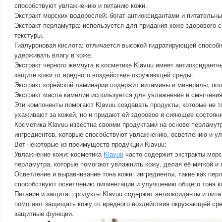
способствуют увлажнению и питанию кожи.
Экстракт морских водорослей: богат антиоксидантами и питательн
Экстракт перламутра: используется для придания коже здорового 
текстуры.
Гиалуроновая кислота: отличается высокой гидратирующей способн
удерживать влагу в коже.
Экстракт черного жемчуга в косметике Klavuu имеет антиоксидантн
защите кожи от вредного воздействия окружающей среды.
Экстракт корейской ламинарии содержит витамины и минералы, пол
Экстракт масла камелии используется для увлажнения и смягчения
Эти компоненты помогают Klavuu создавать продукты, которые не 
ухаживают за кожей, но и придают ей здоровое и сияющее состояни
Косметика Klavuu известна своими продуктами на основе перламут
ингредиентов, которые способствуют увлажнению, осветлению и у
Вот некоторые из преимуществ продукции Klavuu:
Увлажнение кожи: косметика
Klavuu
часто содержит экстракты морс
перламутра, которые помогают увлажнить кожу, делая её мягкой и
Осветление и выравнивание тона кожи: ингредиенты, такие как пер
способствуют осветлению пигментации и улучшению общего тона к
Питание и защита: продукты Klavuu содержат антиоксиданты и пит
помогают защищать кожу от вредного воздействия окружающей сре
защитные функции.