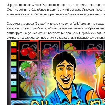
Игровой процесс Oliver's Bar прост и понятен, что делает его прив
Слот имеет пять барабанов и девять линий выплат. Игрокам предла
активные линии, собирая выигрышные комбинации из одинаковых с
Символы разброса (Scatter) и дикие символы (Wild) добавляют аза
выигрыш. Символ разброса, обычно представленный изображением
активирует бонусные игры и бесплатные вращения. Дикий символ,
символы на барабанах, помогает создавать выигрышные комбинаци