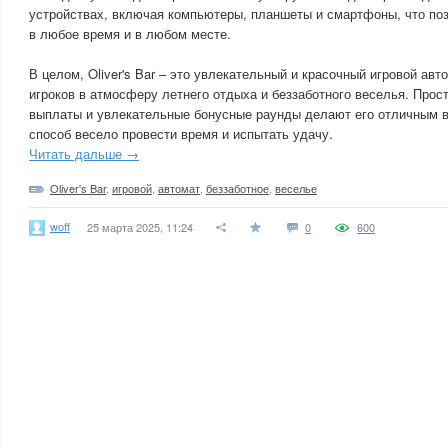
устройствах, включая компьютеры, планшеты и смартфоны, что по
в любое время и в любом месте.
В целом, Oliver's Bar – это увлекательный и красочный игровой авт
игроков в атмосферу летнего отдыха и беззаботного веселья. Прос
выплаты и увлекательные бонусные раунды делают его отличным в
способ весело провести время и испытать удачу.
Читать дальше →
Oliver's Bar
,
игровой
,
автомат
,
беззаботное
,
веселье
woff
25 марта 2025, 11:24
0
600