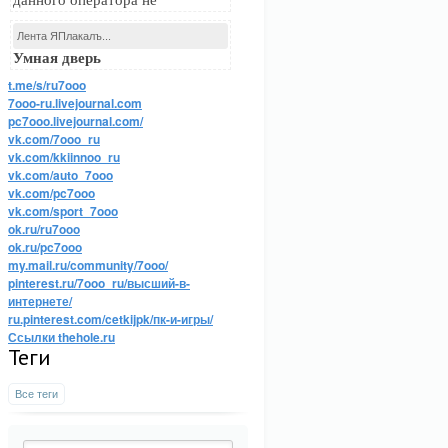
данного оператора не
Лента ЯПлакалъ...
Умная дверь
t.me/s/ru7ooo
7ooo-ru.livejournal.com
pc7ooo.livejournal.com/
vk.com/7ooo_ru
vk.com/kkiinnoo_ru
vk.com/auto_7ooo
vk.com/pc7ooo
vk.com/sport_7ooo
ok.ru/ru7ooo
ok.ru/pc7ooo
my.mail.ru/community/7ooo/
pinterest.ru/7ooo_ru/высший-в-
интернете/
ru.pinterest.com/cetkijpk/пк-и-игры/
Ссылки thehole.ru
Теги
Все теги