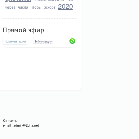
2020
через
числа
чтобы
эскорт
Прямой эфир
Комментарии
Публикации
Контакты
email : admin@2uha.net