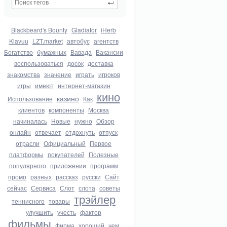
Blackbeard's Bounty
Gladiator
iHerb
Klavuu
LZT.market
автобус
агентств
Богатство
бумажных
Вавада
Вакансии
воспользоваться
досок
доставка
знакомства
значение
играть
игроков
игры
имеют
интернет-магазин
кино
казино
Использование
Как
клиентов
компоненты
Москва
начиналась
Новые
нужно
Обзор
онлайн
отвечает
отдохнуть
отпуск
отрасли
Официальный
Первое
платформы
покупателей
Полезные
популярного
приложении
программ
промо
разных
рассказ
русски
Сайт
сейчас
Сервиса
Слот
слота
советы
трэйлер
теннисного
товары
улучшить
учесть
фактор
фильмы
Фирма
хороший
чем