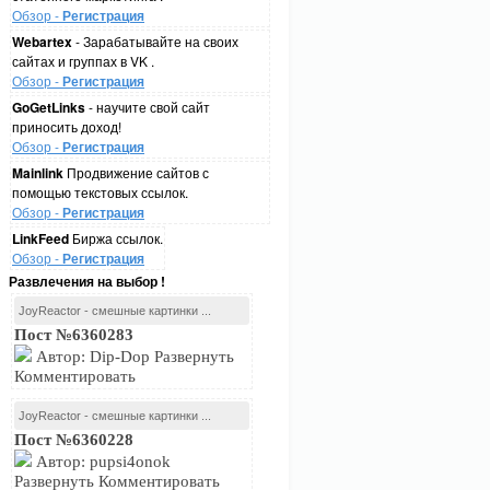
Обзор -
Регистрация
Webartex
- Зарабатывайте на своих
сайтах и группах в VK .
Обзор -
Регистрация
GoGetLinks
- научите свой сайт
приносить доход!
Обзор -
Регистрация
Mainlink
Продвижение сайтов с
помощью текстовых ссылок.
Обзор -
Регистрация
LinkFeed
Биржа ссылок.
Обзор -
Регистрация
Развлечения на выбор !
JoyReactor - смешные картинки ...
Пост №6360283
Автор: Dip-Dop Развернуть
Комментировать
JoyReactor - смешные картинки ...
Пост №6360228
Автор: pupsi4onok
Развернуть Комментировать