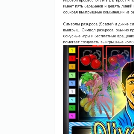
имеет пять барабанов и девять линий 
собирая выигрышные комбинации из о
Символы разброса (Scatter) и дикие 
выигрыш. Символ разброса, обычно п
бонусные игры и бесплатные вращени
помогает создавать выигрышные комб