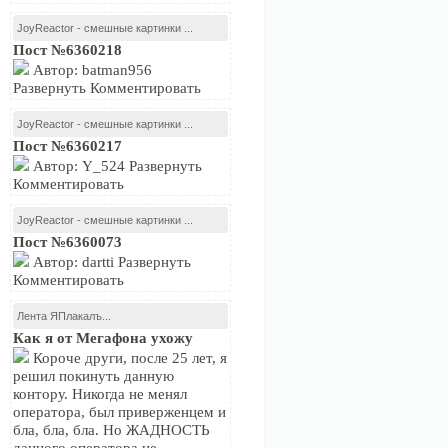
JoyReactor - смешные картинки ...
Пост №6360218
Автор: batman956
Развернуть Комментировать
JoyReactor - смешные картинки ...
Пост №6360217
Автор: Y_524 Развернуть
Комментировать
JoyReactor - смешные картинки ...
Пост №6360073
Автор: dartti Развернуть
Комментировать
Лента ЯПлакалъ...
Как я от Мегафона ухожу
Короче други, после 25 лет, я
решил покинуть данную
контору. Никогда не менял
оператора, был приверженцем и
бла, бла, бла. Но ЖАДНОСТЬ