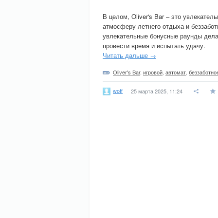
В целом, Oliver's Bar – это увлекател
атмосферу летнего отдыха и беззабот
увлекательные бонусные раунды дела
провести время и испытать удачу.
Читать дальше →
Oliver's Bar
,
игровой
,
автомат
,
беззаботно
woff
25 марта 2025, 11:24