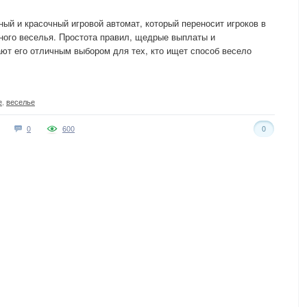
ьный и красочный игровой автомат, который переносит игроков в
ного веселья. Простота правил, щедрые выплаты и
ют его отличным выбором для тех, кто ищет способ весело
е
,
веселье
0
600
0