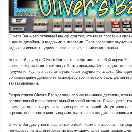
Oliver's Bar – это отличный выбор для тех, кто ищет простой и увл
с ярким дизайном и щедрыми выплатами. Слот позволяет окунутьс
отдыха и испытать удачу в погоне за крупными выигрышами.
Бонусный раунд в Oliver's Bar часто представляет собой серию бе
время которых выигрыши могут быть умножены. Это создает допол
получения крупных выплат и усиливает ощущение азарта. Мелодич
сопровождение дополняет атмосферу тропического бара, делая иг
захватывающим.
Разработчики Oliver's Bar уделили особое внимание деталям, чтоб
реалистичный и привлекательный игровой автомат. Яркие цвета, ка
анимация делают игру визуально привлекательной. Интуитивно по
игрокам легко настраивать параметры ставки и следить за своими
Oliver's Bar доступен в различных онлайн-казино и игровых платфор
легкодоступным для игроков по всему миру. Слот адаптирован для