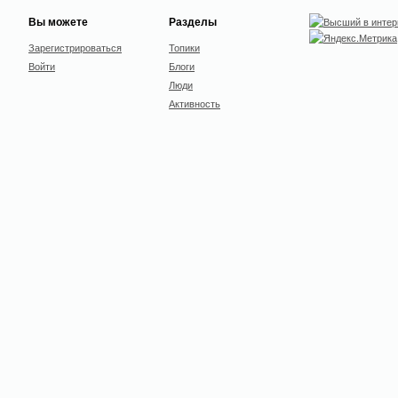
Вы можете
Разделы
Зарегистрироваться
Топики
Войти
Блоги
Люди
Активность