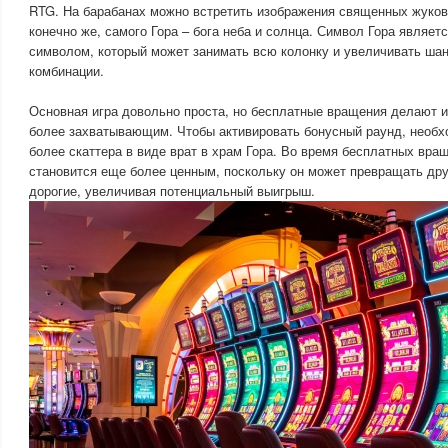
RTG. На барабанах можно встретить изображения священных жуков-с
конечно же, самого Гора – бога неба и солнца. Символ Гора являе
символом, который может занимать всю колонку и увеличивать ша
комбинации.
Основная игра довольно проста, но бесплатные вращения делают и
более захватывающим. Чтобы активировать бонусный раунд, необх
более скаттера в виде врат в храм Гора. Во время бесплатных вра
становится еще более ценным, поскольку он может превращать др
дорогие, увеличивая потенциальный выигрыш.