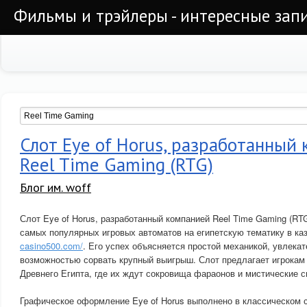
Фильмы и трэйлеры - интересные запи
Слот Eye of Horus, разработанный
Reel Time Gaming (RTG)
Блог им. woff
Слот Eye of Horus, разработанный компанией Reel Time Gaming (RT
самых популярных игровых автоматов на египетскую тематику в ка
casino500.com/
. Его успех объясняется простой механикой, увлека
возможностью сорвать крупный выигрыш. Слот предлагает игрокам
Древнего Египта, где их ждут сокровища фараонов и мистические 
Графическое оформление Eye of Horus выполнено в классическом 