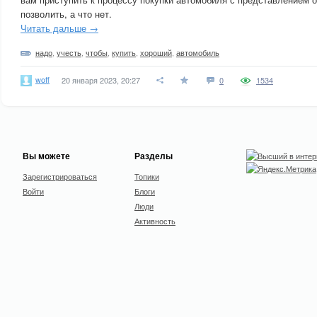
позволить, а что нет.
Читать дальше →
надо
,
учесть
,
чтобы
,
купить
,
хороший
,
автомобиль
woff
20 января 2023, 20:27
0
1534
Вы можете
Разделы
Зарегистрироваться
Топики
Войти
Блоги
Люди
Активность