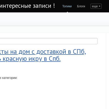
интересные записи !
Топики
Блоги
еще
ы на дом с доставкой в СПб,
 красную икру в Спб.
 категории: