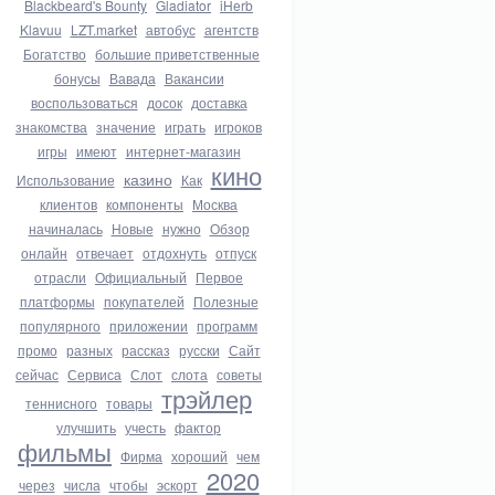
Blackbeard's Bounty
Gladiator
iHerb
Klavuu
LZT.market
автобус
агентств
Богатство
большие приветственные
бонусы
Вавада
Вакансии
воспользоваться
досок
доставка
знакомства
значение
играть
игроков
игры
имеют
интернет-магазин
кино
казино
Использование
Как
клиентов
компоненты
Москва
начиналась
Новые
нужно
Обзор
онлайн
отвечает
отдохнуть
отпуск
отрасли
Официальный
Первое
платформы
покупателей
Полезные
популярного
приложении
программ
промо
разных
рассказ
русски
Сайт
сейчас
Сервиса
Слот
слота
советы
трэйлер
теннисного
товары
улучшить
учесть
фактор
фильмы
Фирма
хороший
чем
2020
через
числа
чтобы
эскорт