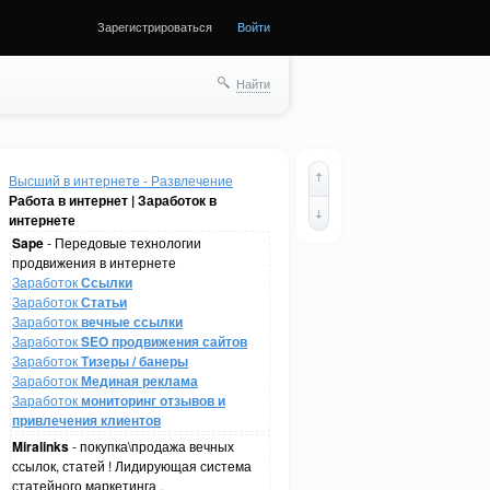
Зарегистрироваться
Войти
Найти
Высший в интернете - Развлечение
Работа в интернет | Заработок в
интернете
Sape
- Передовые технологии
продвижения в интернете
Заработок
Ссылки
Заработок
Статьи
Заработок
вечные ссылки
Заработок
SEO продвижения сайтов
Заработок
Тизеры / банеры
Заработок
Мединая реклама
Заработок
мониторинг отзывов и
привлечения клиентов
Miralinks
- покупка\продажа вечных
ссылок, статей ! Лидирующая система
статейного маркетинга .