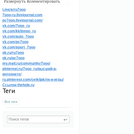
Развернуть Комментировать
t.me/s/ru7ooo
7ooo-ru.livejournal.com
pc7ooo.livejournal.com/
vk.com/7ooo_ru
vk.com/kkiinnoo_ru
vk.com/auto_7ooo
vk.com/pc7ooo
vk.com/sport_7ooo
ok.ru/ru7ooo
ok.ru/pc7ooo
my.mail.ru/community/7ooo/
pinterest.ru/7ooo_ru/высший-в-
интернете/
ru.pinterest.com/cetkijpk/пк-и-игры/
Ссылки thehole.ru
Теги
Все теги