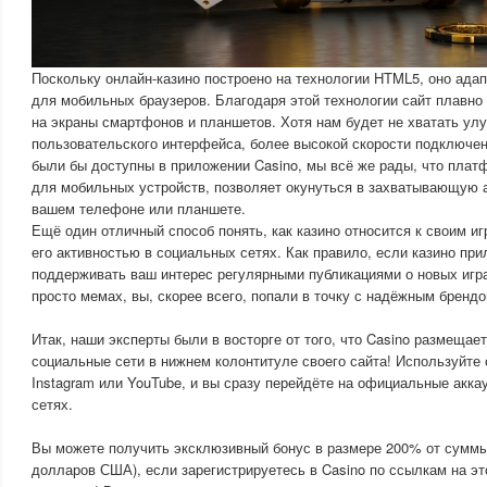
Поскольку онлайн-казино построено на технологии HTML5, оно ада
для мобильных браузеров. Благодаря этой технологии сайт плавно
на экраны смартфонов и планшетов. Хотя нам будет не хватать ул
пользовательского интерфейса, более высокой скорости подключен
были бы доступны в приложении Casino, мы всё же рады, что плат
для мобильных устройств, позволяет окунуться в захватывающую 
вашем телефоне или планшете.
Ещё один отличный способ понять, как казино относится к своим иг
его активностью в социальных сетях. Как правило, если казино при
поддерживать ваш интерес регулярными публикациями о новых игра
просто мемах, вы, скорее всего, попали в точку с надёжным брендо
Итак, наши эксперты были в восторге от того, что Casino размещае
социальные сети в нижнем колонтитуле своего сайта! Используйте с
Instagram или YouTube, и вы сразу перейдёте на официальные акка
сетях.
Вы можете получить эксклюзивный бонус в размере 200% от суммы
долларов США), если зарегистрируетесь в Casino по ссылкам на эт