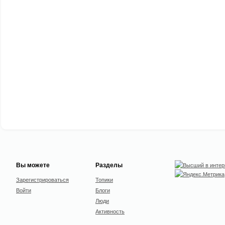
Вы можете
Разделы
Зарегистрироваться
Топики
Войти
Блоги
Люди
Активность