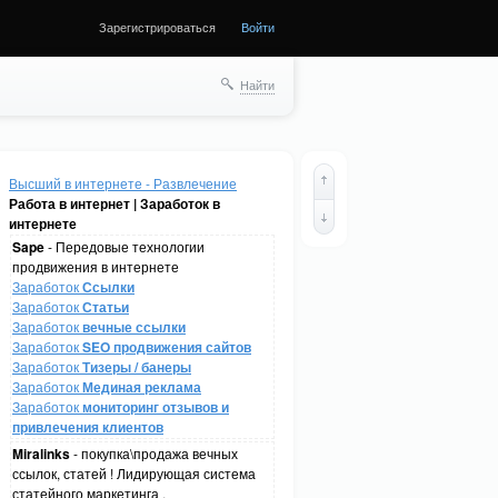
Зарегистрироваться
Войти
Найти
Высший в интернете - Развлечение
Работа в интернет | Заработок в
интернете
Sape
- Передовые технологии
продвижения в интернете
Заработок
Ссылки
Заработок
Статьи
Заработок
вечные ссылки
Заработок
SEO продвижения сайтов
Заработок
Тизеры / банеры
Заработок
Мединая реклама
Заработок
мониторинг отзывов и
привлечения клиентов
Miralinks
- покупка\продажа вечных
ссылок, статей ! Лидирующая система
статейного маркетинга .