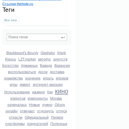
Ссылки thehole.ru
Теги
Все теги
Blackbeard's Bounty
Gladiator
iHerb
Klavuu
LZT.market
автобус
агентств
Богатство
бумажных
Вавада
Вакансии
воспользоваться
досок
доставка
знакомства
значение
играть
игроков
игры
имеют
интернет-магазин
кино
казино
Использование
Как
клиентов
компоненты
Москва
начиналась
Новые
нужно
Обзор
онлайн
отвечает
отдохнуть
отпуск
отрасли
Официальный
Первое
платформы
покупателей
Полезные