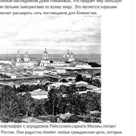
конным наследником Дома Романовых, что придает ему большую
ми белыми эмигрантами по всему миру. Это является хорошим
могает расширить сеть поставщиков для Княжества.
Люфтваффе с аэродромов Рейхскомиссариата Москвы летают
 России. Они радостно бомбят любые гражданские цели, которые