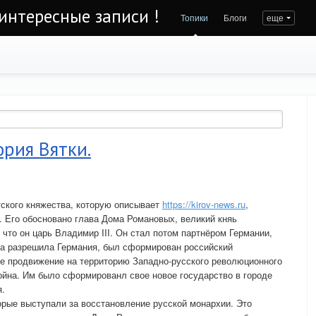
интересные записи !
Топики
Блоги
еще
ория Вятки.
ского княжества, которую описывает
https://kirov-news.ru
,
 Его обосновано глава Дома Романовых, великий княь
что он царь Владимир III. Он стал потом партнёром Германии,
да разрешила Германия, был сформирован российский
ое продвижение на территорию Западно-русского революционного
ойна. Им было сформированл свое новое государство в городе
я.
торые выступали за восстановление русской монархии. Это