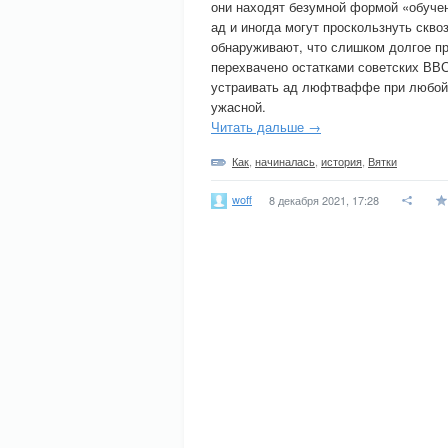
они находят безумной формой «обучен
ад и иногда могут проскользнуть скво
обнаруживают, что слишком долгое п
перехвачено остатками советских ВВС
устраивать ад люфтваффе при любой 
ужасной.
Читать дальше →
Как
,
начиналась
,
история
,
Вятки
woff
8 декабря 2021, 17:28