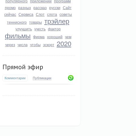
популярного
приложении
программ
промо
разных
рассказ
русски
Сайт
сейчас
Сервиса
Слот
слота
советы
трэйлер
теннисного
товары
улучшить
учесть
фактор
фильмы
Фирма
хороший
чем
2020
через
числа
чтобы
эскорт
Прямой эфир
Комментарии
Публикации