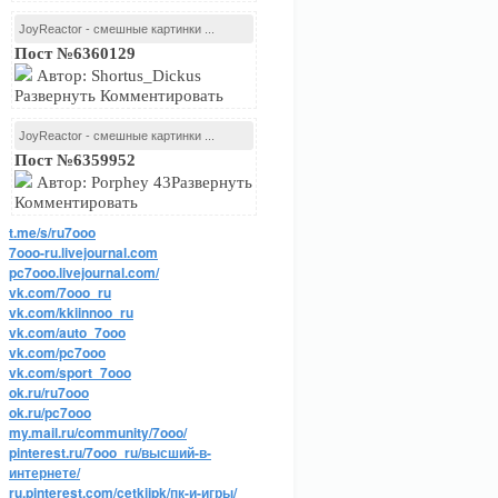
JoyReactor - смешные картинки ...
Пост №6360129
Автор: Shortus_Dickus
Развернуть Комментировать
JoyReactor - смешные картинки ...
Пост №6359952
Автор: Porphey 43Развернуть
Комментировать
t.me/s/ru7ooo
7ooo-ru.livejournal.com
pc7ooo.livejournal.com/
vk.com/7ooo_ru
vk.com/kkiinnoo_ru
vk.com/auto_7ooo
vk.com/pc7ooo
vk.com/sport_7ooo
ok.ru/ru7ooo
ok.ru/pc7ooo
my.mail.ru/community/7ooo/
pinterest.ru/7ooo_ru/высший-в-
интернете/
ru.pinterest.com/cetkijpk/пк-и-игры/