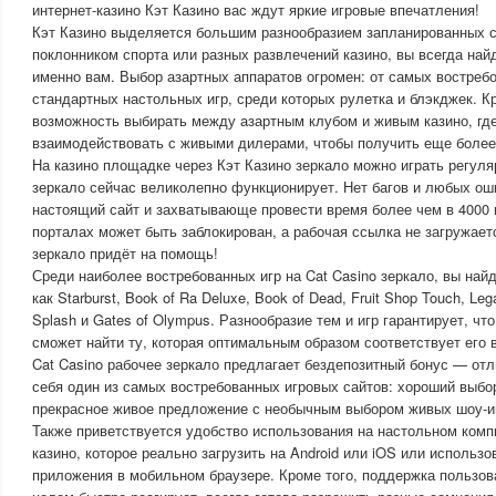
интернет-казино Кэт Казино вас ждут яркие игровые впечатления!
Кэт Казино выделяется большим разнообразием запланированных с
поклонником спорта или разных развлечений казино, вы всегда найд
именно вам. Выбор азартных аппаратов огромен: от самых востреб
стандартных настольных игр, среди которых рулетка и блэкджек. К
возможность выбирать между азартным клубом и живым казино, гд
взаимодействовать с живыми дилерами, чтобы получить еще более
На казино площадке через Кэт Казино зеркало можно играть регуляр
зеркало сейчас великолепно функционирует. Нет багов и любых ош
настоящий сайт и захватывающе провести время более чем в 4000 и
порталах может быть заблокирован, а рабочая ссылка не загружает
зеркало придёт на помощь!
Среди наиболее востребованных игр на Cat Casino зеркало, вы найд
как Starburst, Book of Ra Deluxe, Book of Dead, Fruit Shop Touch, Le
Splash и Gates of Olympus. Разнообразие тем и игр гарантирует, ч
сможет найти ту, которая оптимальным образом соответствует его 
Cat Casino рабочее зеркало предлагает бездепозитный бонус — от
себя один из самых востребованных игровых сайтов: хороший выбо
прекрасное живое предложение с необычным выбором живых шоу-и
Также приветствуется удобство использования на настольном комп
казино, которое реально загрузить на Android или iOS или использо
приложения в мобильном браузере. Кроме того, поддержка пользо