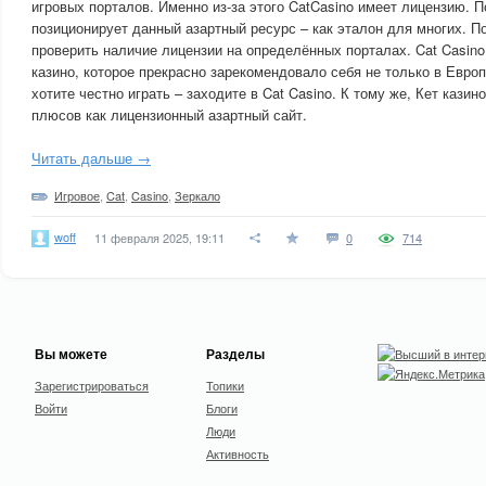
игровых порталов. Именно из-за этого CatCasino имеет лицензию. П
позиционирует данный азартный ресурс – как эталон для многих. П
проверить наличие лицензии на определённых порталах. Cat Casino
казино, которое прекрасно зарекомендовало себя не только в Европ
хотите честно играть – заходите в Cat Casino. К тому же, Кет кази
плюсов как лицензионный азартный сайт.
Читать дальше →
Игровое
,
Cat
,
Casino
,
Зеркало
woff
11 февраля 2025, 19:11
0
714
Вы можете
Разделы
Зарегистрироваться
Топики
Войти
Блоги
Люди
Активность