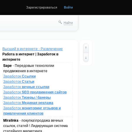
Зарегистрироваться
Войти
Найти
Высший в интернете - Развлечение
Работа в интернет | Заработок в
интернете
Sape
- Передовые технологии
продвижения в интернете
Заработок
Ссылки
Заработок
Статьи
Заработок
вечные ссылки
Заработок
SEO продвижения сайтов
Заработок
Тизеры / банеры
Заработок
Мединая реклама
Заработок
мониторинг отзывов и
привлечения клиентов
Miralinks
- покупка\продажа вечных
ссылок, статей ! Лидирующая система
статейного маркетинга .