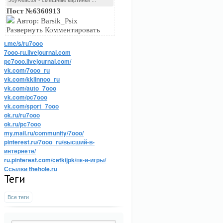
JoyReactor - смешные картинки ...
Пост №6360913
Автор: Barsik_Psix
Развернуть Комментировать
t.me/s/ru7ooo
7ooo-ru.livejournal.com
pc7ooo.livejournal.com/
vk.com/7ooo_ru
vk.com/kkiinnoo_ru
vk.com/auto_7ooo
vk.com/pc7ooo
vk.com/sport_7ooo
ok.ru/ru7ooo
ok.ru/pc7ooo
my.mail.ru/community/7ooo/
pinterest.ru/7ooo_ru/высший-в-
интернете/
ru.pinterest.com/cetkijpk/пк-и-игры/
Ссылки thehole.ru
Теги
Все теги