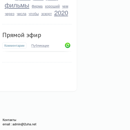
фильмы
Фирма
хороший
чем
2020
через
числа
чтобы
эскорт
Прямой эфир
Комментарии
Публикации
Контакты
email : admin@2uha.net