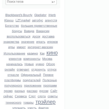
Blackbeard's Bounty
Gladiator
iHerb
Klavuu
LZT.market
автобус
агентств
Богатство
большие приветственные
бонусы
Вавада
Вакансии
воспользоваться
досок
доставка
знакомства
значение
играть
игроков
игры
имеют
интернет-магазин
кино
казино
Использование
Как
клиентов
компоненты
Москва
начиналась
Новые
нужно
Обзор
онлайн
отвечает
отдохнуть
отпуск
отрасли
Официальный
Первое
платформы
покупателей
Полезные
популярного
приложении
программ
промо
разных
рассказ
русски
Сайт
сейчас
Сервиса
Слот
слота
советы
трэйлер
теннисного
товары
улучшить
учесть
фактор