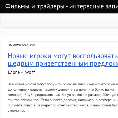
Фильмы и трэйлеры - интересные запи
Новые игроки могут воспользовать
щедрым приветственным предлож
Блог им. woff
Все новые игроки могут получить бонус на матч и несколько бонус
дополнение к вашему первому депозиту вы получите бонус на матч
желании). Клуб предоставит вам бонус на матч в размере 200% до
фунтов стерлингов. Если внесете депозит, например, в размере 50
получите бонус в размере 100 фунтов стерлингов, и ваш общий бал
стерлингов.