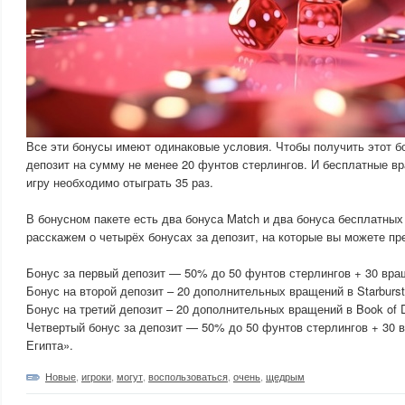
Все эти бонусы имеют одинаковые условия. Чтобы получить этот б
депозит на сумму не менее 20 фунтов стерлингов. И бесплатные вр
игру необходимо отыграть 35 раз.
В бонусном пакете есть два бонуса Match и два бонуса бесплатны
расскажем о четырёх бонусах за депозит, на которые вы можете пр
Бонус за первый депозит — 50% до 50 фунтов стерлингов + 30 вращ
Бонус на второй депозит – 20 дополнительных вращений в Starburst
Бонус на третий депозит – 20 дополнительных вращений в Book of 
Четвертый бонус за депозит — 50% до 50 фунтов стерлингов + 30 
Египта».
Новые
,
игроки
,
могут
,
воспользоваться
,
очень
,
щедрым