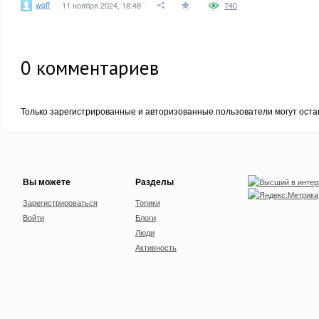
woff
11 ноября 2024, 18:48
740
0
комментариев
Только зарегистрированные и авторизованные пользователи могут оста
Вы можете
Разделы
Зарегистрироваться
Топики
Войти
Блоги
Люди
Активность