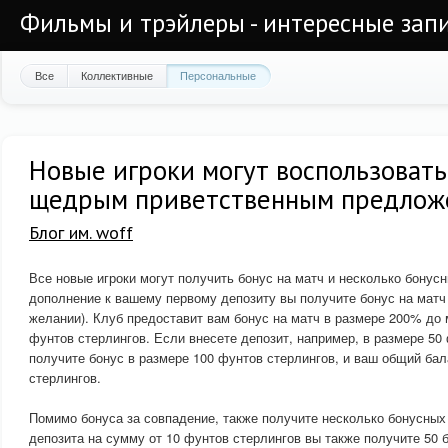
Фильмы и трэйлеры - интересные запи
Все
Коллективные
Персональные
Новые игроки могут воспользовать
щедрым приветственным предлож
Блог им. woff
Все новые игроки могут получить бонус на матч и несколько бонус
дополнение к вашему первому депозиту вы получите бонус на матч
желании). Клуб предоставит вам бонус на матч в размере 200% до
фунтов стерлингов. Если внесете депозит, например, в размере 50
получите бонус в размере 100 фунтов стерлингов, и ваш общий бал
стерлингов.
Помимо бонуса за совпадение, также получите несколько бонусных
депозита на сумму от 10 фунтов стерлингов вы также получите 50 