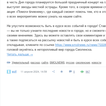
в честь Дня города планируется большой праздничный концерт на г
выступят звезды местной эстрады. Кроме того, в скором времени с
акция «Помоги ближнему», где каждый сможет помочь тем, кто в э
о всех мероприятиях можно узнать на нашем сайте.
Не упустите возможность быть в курсе всех событий в городе! С
— вы не только узнаете последние новости в городе, но и сможете
своими мнениями. Здесь вы можете оставлять свои комментарии и 
а также подписаться на рассылку новостей и быть в курсе всех соб
откладывая, кликните по ссылке
https://www.smolnews.ru/news/7222
головой окунётесь в неторопливый мир города Смоленска.
Читать дальше →
Удивительный
,
рассказ
,
сайте
,
SMOLNEWS
,
русски
,
смоленские
,
новости
woff
11 апреля 2024, 14:59
0
967