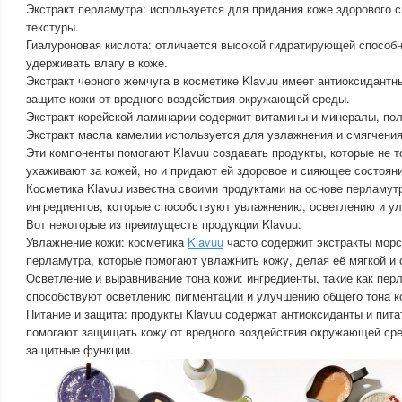
Экстракт перламутра: используется для придания коже здорового 
текстуры.
Гиалуроновая кислота: отличается высокой гидратирующей способн
удерживать влагу в коже.
Экстракт черного жемчуга в косметике Klavuu имеет антиоксидантн
защите кожи от вредного воздействия окружающей среды.
Экстракт корейской ламинарии содержит витамины и минералы, пол
Экстракт масла камелии используется для увлажнения и смягчения
Эти компоненты помогают Klavuu создавать продукты, которые не 
ухаживают за кожей, но и придают ей здоровое и сияющее состояни
Косметика Klavuu известна своими продуктами на основе перламут
ингредиентов, которые способствуют увлажнению, осветлению и у
Вот некоторые из преимуществ продукции Klavuu:
Увлажнение кожи: косметика
Klavuu
часто содержит экстракты морс
перламутра, которые помогают увлажнить кожу, делая её мягкой и
Осветление и выравнивание тона кожи: ингредиенты, такие как пер
способствуют осветлению пигментации и улучшению общего тона к
Питание и защита: продукты Klavuu содержат антиоксиданты и пит
помогают защищать кожу от вредного воздействия окружающей сре
защитные функции.