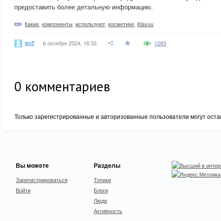
предоставить более детальную информацию.
Какие
,
компоненты
,
используют
,
косметике
,
Klavuu
woff
6 октября 2024, 16:32
1263
0
комментариев
Только зарегистрированные и авторизованные пользователи могут оста
Вы можете
Разделы
Зарегистрироваться
Топики
Войти
Блоги
Люди
Активность