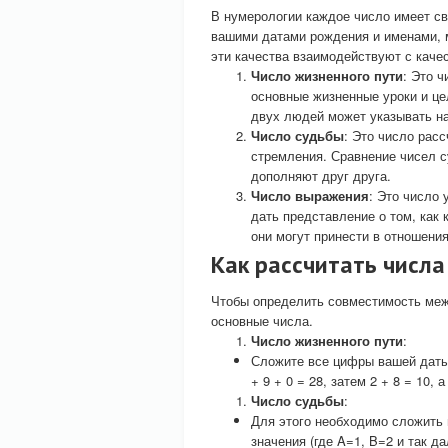
В нумерологии каждое число имеет св
вашими датами рождения и именами, мо
эти качества взаимодействуют с каче
Число жизненного пути
: Это 
основные жизненные уроки и це
двух людей может указывать на
Число судьбы
: Это число рас
стремления. Сравнение чисел с
дополняют друг друга.
Число выражения
: Это число 
дать представление о том, как
они могут принести в отношения
Как рассчитать числ
Чтобы определить совместимость меж
основные числа.
Число жизненного пути
:
Сложите все цифры вашей даты р
+ 9 + 0 = 28, затем 2 + 8 = 10,
Число судьбы
:
Для этого необходимо сложить 
значения (где A=1, B=2 и так д