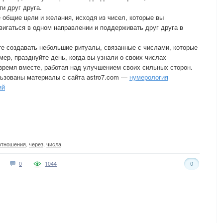
и друг друга.
 общие цели и желания, исходя из чисел, которые вы
вигаться в одном направлении и поддерживать друг друга в
те создавать небольшие ритуалы, связанные с числами, которые
ер, празднуйте день, когда вы узнали о своих числах
время вместе, работая над улучшением своих сильных сторон.
льзованы материалы с сайта astro7.com —
нумерология
ий
отношения
,
через
,
числа
0
1044
0