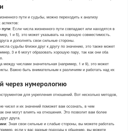
и
изненного пути и судьбы, можно переходить к анализу
 аспектов:
 пути
: Если числа жизненного пути совпадают или находятся в
мер, 1 и 5), это может указывать на хорошую совместимость.
друга и дополнять свои сильные стороны.
числа судьбы близки друг к другу по значению, это также может
имер, 3 и 6 могут образовать хорошую пару, так как они оба
ю.
ца между числами значительная (например, 1 и 9), это может
кты. Важно быть внимательным к различиям и работать над их
й через нумерологию
нструментом для укрепления отношений. Вот несколько методов,
ие чисел и их значений поможет вам осознать, в чем
ак они могут влиять на отношения. Это позволит вам более
друг друга.
ами
: Зная свои сильные и слабые стороны, вы можете работать
пример, если у вас разные подходы к общению, вы можете