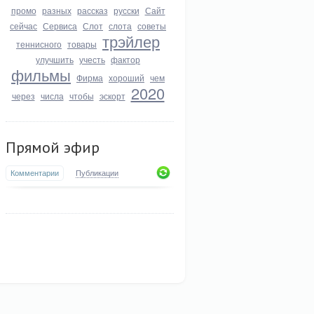
промо
разных
рассказ
русски
Сайт
сейчас
Сервиса
Слот
слота
советы
трэйлер
теннисного
товары
улучшить
учесть
фактор
фильмы
Фирма
хороший
чем
2020
через
числа
чтобы
эскорт
Прямой эфир
Комментарии
Публикации