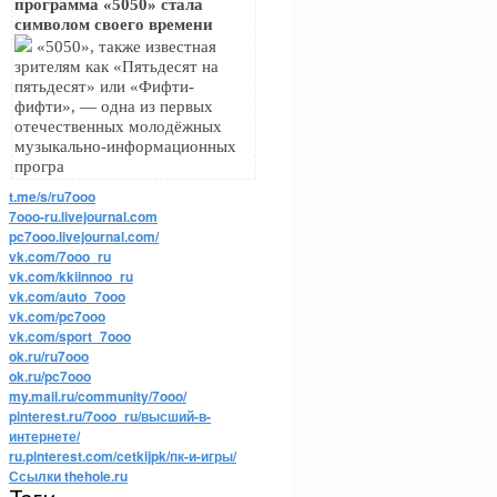
программа «5050» стала
символом своего времени
«5050», также известная
зрителям как «Пятьдесят на
пятьдесят» или «Фифти-
фифти», — одна из первых
отечественных молодёжных
музыкально-информационных
програ
t.me/s/ru7ooo
7ooo-ru.livejournal.com
pc7ooo.livejournal.com/
vk.com/7ooo_ru
vk.com/kkiinnoo_ru
vk.com/auto_7ooo
vk.com/pc7ooo
vk.com/sport_7ooo
ok.ru/ru7ooo
ok.ru/pc7ooo
my.mail.ru/community/7ooo/
pinterest.ru/7ooo_ru/высший-в-
интернете/
ru.pinterest.com/cetkijpk/пк-и-игры/
Ссылки thehole.ru