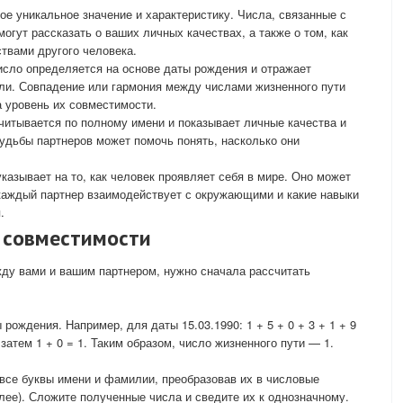
ое уникальное значение и характеристику. Числа, связанные с
гут рассказать о ваших личных качествах, а также о том, как
ствами другого человека.
число определяется на основе даты рождения и отражает
ли. Совпадение или гармония между числами жизненного пути
 уровень их совместимости.
считывается по полному имени и показывает личные качества и
удьбы партнеров может помочь понять, насколько они
указывает на то, как человек проявляет себя в мире. Оно может
 каждый партнер взаимодействует с окружающими и какие навыки
.
а совместимости
ду вами и вашим партнером, нужно сначала рассчитать
ождения. Например, для даты 15.03.1990: 1 + 5 + 0 + 3 + 1 + 9
 а затем 1 + 0 = 1. Таким образом, число жизненного пути — 1.
все буквы имени и фамилии, преобразовав их в числовые
алее). Сложите полученные числа и сведите их к однозначному.