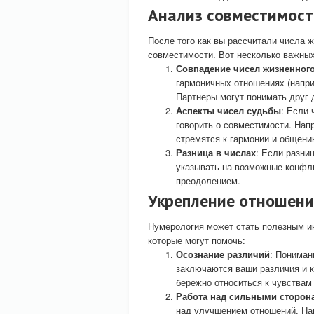
Анализ совместимост
После того как вы рассчитали числа ж
совместимости. Вот несколько важных
Совпадение чисел жизненного
гармоничных отношениях (напри
Партнеры могут понимать друг 
Аспекты чисел судьбы
: Если 
говорить о совместимости. Напр
стремятся к гармонии и общени
Разница в числах
: Если разни
указывать на возможные конфли
преодолением.
Укрепление отношени
Нумерология может стать полезным и
которые могут помочь:
Осознание различий
: Пониман
заключаются ваши различия и к
бережно относиться к чувствам 
Работа над сильными сторон
над улучшением отношений. На