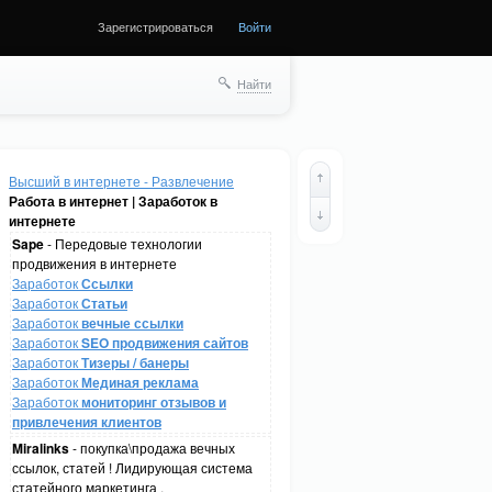
Зарегистрироваться
Войти
Найти
Высший в интернете - Развлечение
Работа в интернет | Заработок в
интернете
Sape
- Передовые технологии
продвижения в интернете
Заработок
Ссылки
Заработок
Статьи
Заработок
вечные ссылки
Заработок
SEO продвижения сайтов
Заработок
Тизеры / банеры
Заработок
Мединая реклама
Заработок
мониторинг отзывов и
привлечения клиентов
Miralinks
- покупка\продажа вечных
ссылок, статей ! Лидирующая система
статейного маркетинга .