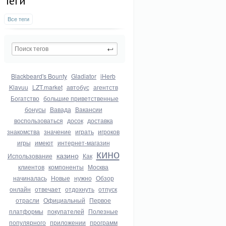
Теги
Все теги
Blackbeard's Bounty
Gladiator
iHerb
Klavuu
LZT.market
автобус
агентств
Богатство
большие приветственные
бонусы
Вавада
Вакансии
воспользоваться
досок
доставка
знакомства
значение
играть
игроков
игры
имеют
интернет-магазин
кино
казино
Использование
Как
клиентов
компоненты
Москва
начиналась
Новые
нужно
Обзор
онлайн
отвечает
отдохнуть
отпуск
отрасли
Официальный
Первое
платформы
покупателей
Полезные
популярного
приложении
программ