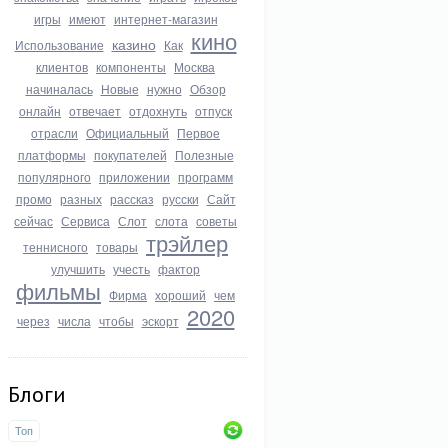
игры
имеют
интернет-магазин
кино
казино
Использование
Как
клиентов
компоненты
Москва
начиналась
Новые
нужно
Обзор
онлайн
отвечает
отдохнуть
отпуск
отрасли
Официальный
Первое
платформы
покупателей
Полезные
популярного
приложении
программ
промо
разных
рассказ
русски
Сайт
сейчас
Сервиса
Слот
слота
советы
трэйлер
теннисного
товары
улучшить
учесть
фактор
фильмы
Фирма
хороший
чем
2020
через
числа
чтобы
эскорт
Блоги
Топ