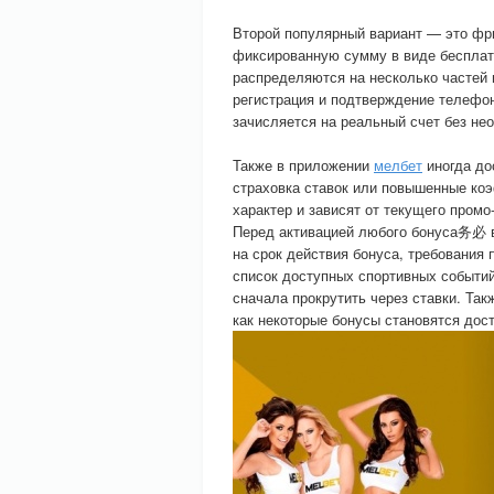
Второй популярный вариант — это фри
фиксированную сумму в виде бесплатн
распределяются на несколько частей 
регистрация и подтверждение телефон
зачисляется на реальный счет без не
Также в приложении
мелбет
иногда до
страховка ставок или повышенные ко
характер и зависят от текущего промо
Перед активацией любого бонуса务必 в
на срок действия бонуса, требовани
список доступных спортивных событий
сначала прокрутить через ставки. Так
как некоторые бонусы становятся дос