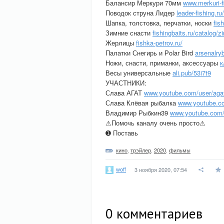
Балансир Меркури 70мм
www.merkuri-fi
Поводок струна Лидер
leader-fishing.r
Шапка, толстовка, перчатки, носки
fis
Зимние снасти
fishingbaits.ru/catalog/z
Жерлицы
fishka-petrov.ru/
Палатки Снегирь и Polar Bird
arsenalry
Ножи, снасти, приманки, аксессуары
к
Весы универсальные
ali.pub/53i7t9
УЧАСТНИКИ:
Слава АГАТ
www.youtube.com/user/aga
Слава Клёвая рыбалка
www.youtube.c
Владимир Рыбкин39
www.youtube.co
⚠Помочь каналу очень просто⚠
➊ Поставь
кино
,
трэйлер
,
2020
,
фильмы
woff
3 ноября 2020, 07:54
0
комментариев