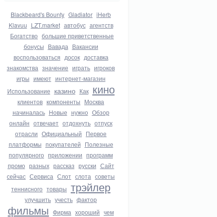
Blackbeard's Bounty
Gladiator
iHerb
Klavuu
LZT.market
автобус
агентств
Богатство
большие приветственные
бонусы
Вавада
Вакансии
воспользоваться
досок
доставка
знакомства
значение
играть
игроков
игры
имеют
интернет-магазин
кино
казино
Использование
Как
клиентов
компоненты
Москва
начиналась
Новые
нужно
Обзор
онлайн
отвечает
отдохнуть
отпуск
отрасли
Официальный
Первое
платформы
покупателей
Полезные
популярного
приложении
программ
промо
разных
рассказ
русски
Сайт
сейчас
Сервиса
Слот
слота
советы
трэйлер
теннисного
товары
улучшить
учесть
фактор
фильмы
Фирма
хороший
чем