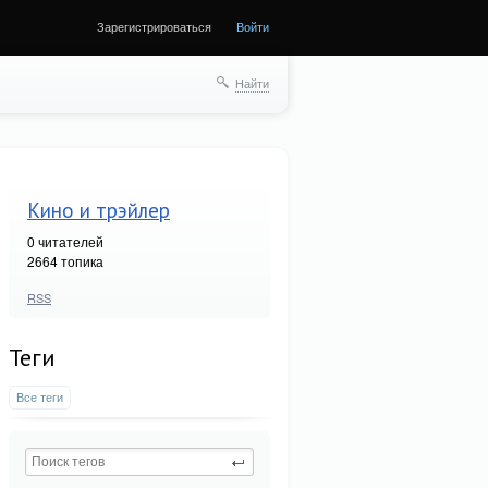
Зарегистрироваться
Войти
Найти
Кино и трэйлер
0
читателей
2664 топика
RSS
Теги
Все теги