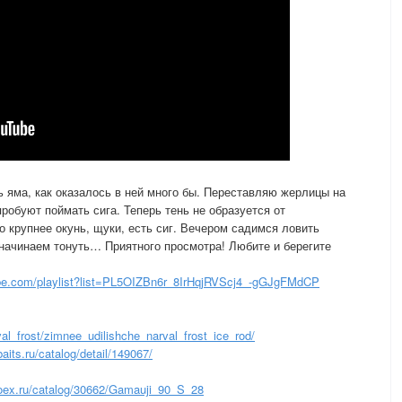
ь яма, как оказалось в ней много бы. Переставляю жерлицы на
пробуют поймать сига. Теперь тень не образуется от
о крупнее окунь, щуки, есть сиг. Вечером садимся ловить
 начинаем тонуть… Приятного просмотра! Любите и берегите
e.com/playlist?list=PL5OIZBn6r_8IrHqjRVScj4_-gGJgFMdCP
val_frost/zimnee_udilishche_narval_frost_ice_rod/
baits.ru/catalog/detail/149067/
ex.ru/catalog/30662/Gamauji_90_S_28