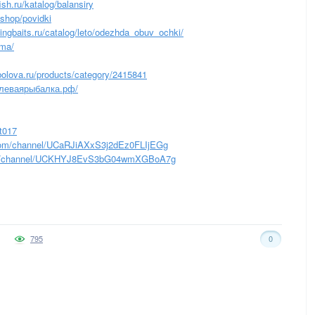
sh.ru/katalog/balansiry
u/shop/povidki
hingbaits.ru/catalog/leto/odezhda_obuv_ochki/
ima/
bolova.ru/products/category/2415841
леваярыбалка.рф/
t017
om/channel/UCaRJiAXxS3j2dEz0FLIjEGg
m/channel/UCKHYJ8EvS3bG04wmXGBoA7g
795
0