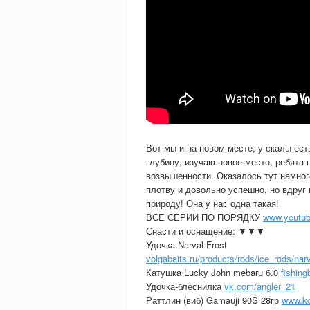
Вот мы и на новом месте, у скалы ест
глубину, изучаю новое место, ребята 
возвышенности. Оказалось тут намног
плотву и довольно успешно, но вдруг
природу! Она у нас одна такая!
ВСЕ СЕРИИ ПО ПОРЯДКУ
www.youtub
Снасти и оснащение: ▼▼▼
Удочка Narval Frost
volgabaits.ru/products/rods/ice_rods/nar
Катушка Lucky John mebaru 6.0
fishing
Удочка-блеснилка
vk.com/angler_21
Раттлин (виб) Gamauji 90S 28гр
www.ko