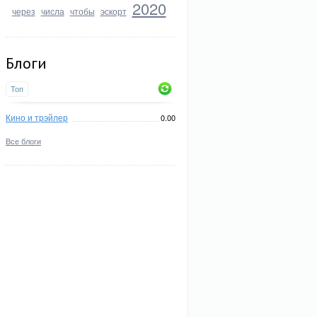
2020
через
числа
чтобы
эскорт
Блоги
Топ
Кино и трэйлер
0.00
Все блоги