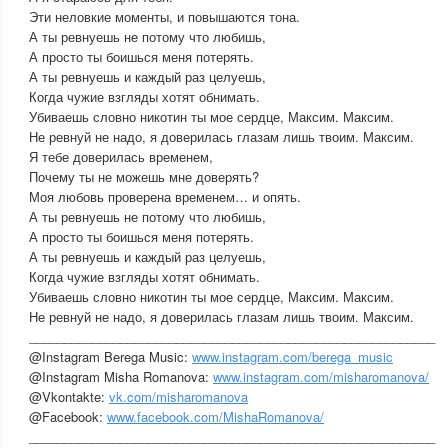
Эти неловкие моменты, и повышаются тона.
А ты ревнуешь не потому что любишь,
А просто ты боишься меня потерять.
А ты ревнуешь и каждый раз целуешь,
Когда чужие взгляды хотят обнимать.
Убиваешь словно никотин ты мое сердце, Максим. Максим.
Не ревнуй не надо, я доверилась глазам лишь твоим. Максим.
Я тебе доверилась временем,
Почему ты не можешь мне доверять?
Моя любовь проверена временем… и опять.
А ты ревнуешь не потому что любишь,
А просто ты боишься меня потерять.
А ты ревнуешь и каждый раз целуешь,
Когда чужие взгляды хотят обнимать.
Убиваешь словно никотин ты мое сердце, Максим. Максим.
Не ревнуй не надо, я доверилась глазам лишь твоим. Максим.
__________________________________________________________
@Instagram Berega Music:
www.instagram.com/berega_music
@Instagram Misha Romanova:
www.instagram.com/misharomanova/
@Vkontakte:
vk.com/misharomanova
@Facebook:
www.facebook.com/MishaRomanova/
__________________________________________________________