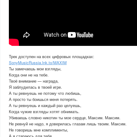
Трек доступен на всех цифровых площадках:
SonyMusicRussia.lnk.to/MAXIM
Ты замечаешь мои взгляды,
Когда они не на тебе.
Твоё внимание — награда,
Я заблудилась в твоей игре.
А ты ревнуешь не потому что любишь,
А просто ты боишься меня потерять.
А ты ревнуешь и каждый раз целуешь,
Когда чужие взгляды хотят обнимать.
Убиваешь словно никотин ты мое сердце, Максим. Максим.
Не ревнуй не надо, я доверилась глазам лишь твоим. Максим.
Не говоришь мне комплименты,
А я стараюсь для тебя.