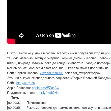
В этом выпуске у меня в гостях астрофизик и популяризатор науки
темную материю, темную энергию, черные дыры, «Теорию Всего» и
штуки, природа которых пока до конца неизвестна. Заодно поговори
можем узнать обо всем этом больше, и как это может повлиять на 
Сайт Сергея Попова:
xray.sai.msu.ru/
~polar/sci_rev/pop2/popov/
Это 253 выпуск еженедельного подкаста «Теория Большой Бороды»
Сайт:
bit.ly/37tpIo5
Apple Podcasts:
apple.co/2EZ05AO
Поддержать проект:
bit.ly/2tdIQHp
— Темы
[00:00:33] ⋅⋅⋅ Приветствие
[00:00:58] ⋅⋅⋅ Реклама: сервис для самостоятельного изучения англи