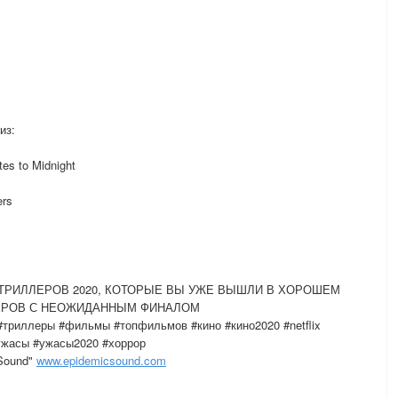
из:
es to Midnight
ers
ЫХ ТРИЛЛЕРОВ 2020, КОТОРЫЕ ВЫ УЖЕ ВЫШЛИ В ХОРОШЕМ
ЛЕРОВ С НЕОЖИДАННЫМ ФИНАЛОМ
триллеры #фильмы #топфильмов #кино #кино2020 #netflix
ужасы #ужасы2020 #хоррор
 Sound"
www.epidemicsound.com