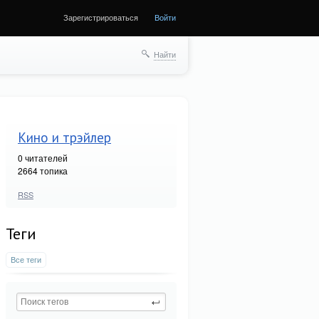
Зарегистрироваться
Войти
Найти
Кино и трэйлер
0
читателей
2664 топика
RSS
Теги
Все теги