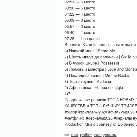
02:51 — 6 место
03:36 — 5 место
04:22 — 4 место
05:09 — 3 место
05:57 — 2 место
06:40 — 1 место
07:25 — Прощание
В ролике были использованы отрывки 
8) Напугай меня | Scare Me
7) Шесть минут до полуночи | Six Minut
6) В чужой шкуре | Possessor
5) Любовь и монстры | Love and Monst
4) Последняя капля | On the Rocks
3) Театр трупов | Kadaver
2) Афера века | El robo del siglo
1)?
Продолжение роликов ТОП 8 НОВ
КАЧЕСТВЕ и ТОП 8 ЛУЧШИХ ТРИЛ
#обзор #триллеры2020 #фильмы2020 #
#нетфликс #сериалы2020 #сериалы #
Production Music courtesy of Epidemic
кино
,
трэйлер
,
2020
,
фильмы