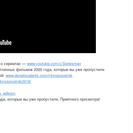
 о сериалах —
www.youtube.com/c/Seriesman
тличных фильмов 2020 года, которые вы уже пропустили
ой:
www.donationalerts.com/r/kinosovetnik
kinosovetnik2019/
ia_adisom
да, которые вы уже пропустили. Приятного просмотра!