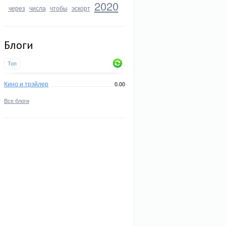
2020
через
числа
чтобы
эскорт
Блоги
Топ
Кино и трэйлер
0.00
Все блоги