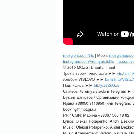
mozgient.com/vis
| Мерч:
mozgishop.c
instagram.com/vremyaisteklo
|
fb.com/v
© 2019 MOZGI Entertainment
Трек в твоем плейлисте ►►
vis.fanli
Альбом VISLOVO ►►
fanlink.to/VISL
Подпишись ►►
bit.ly/23ZuGzs
Стикеры #vremyaisteklo в Telegram ►
Букинг артистов / Организация концер
Ирина +38050 3116950 (или Telegram, 
booking@mozgi.ua
PR / СМИ: Марина +38067 506 18 82
Lyrics: Oleksii Potapenko, Andrii Bezkro
Music: Oleksii Potapenko, Andrii Bezkr
Music Arrangement: Vadym Lysytsia, R