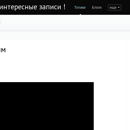
интересные записи !
Топики
Блоги
еще
им