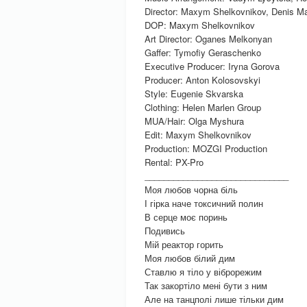
Director: Maxym Shelkovnikov, Denis M
DOP: Maxym Shelkovnikov
Art Director: Oganes Melkonyan
Gaffer: Tymofiy Geraschenko
Executive Producer: Iryna Gorova
Producer: Anton Kolosovskyi
Style: Eugеnie Skvarska
Clothing: Helen Marlen Group
MUA/Hair: Olga Myshura
Edit: Maxym Shelkovnikov
Production: MOZGI Production
Rental: PX-Pro
______________________________
Моя любов чорна біль
І гірка наче токсичний полин
В серце моє поринь
Подивись
Мій реактор горить
Моя любов білий дим
Ставлю я тіло у віброрежим
Так закортіло мені бути з ним
Але на танцполі лише тільки дим