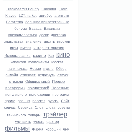
Blackbeard's Bounty
Gladiator
iHerb
Klavuu
LZT.market
автобус
агентств
Богатство
большие приветственные
бонусы
Вавада
Вакансии
воспользоваться
досок
доставка
знакомства
значение
играть
игроков
игры
имеют
интернет-магазин
кино
казино
Использование
Как
клиентов
компоненты
Москва
начиналась
Новые
нужно
Обзор
онлайн
отвечает
отдохнуть
отпуск
отрасли
Официальный
Первое
платформы
покупателей
Полезные
популярного
приложении
программ
промо
разных
рассказ
русски
Сайт
сейчас
Сервиса
Слот
слота
советы
трэйлер
теннисного
товары
улучшить
учесть
фактор
фильмы
Фирма
хороший
чем