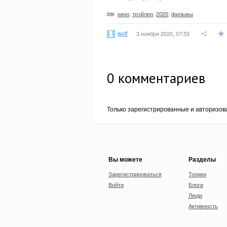
кино
,
трэйлер
,
2020
,
фильмы
woff
3 ноября 2020, 07:53
0
комментариев
Только зарегистрированные и авторизов
Вы можете
Разделы
Зарегистрироваться
Топики
Войти
Блоги
Люди
Активность