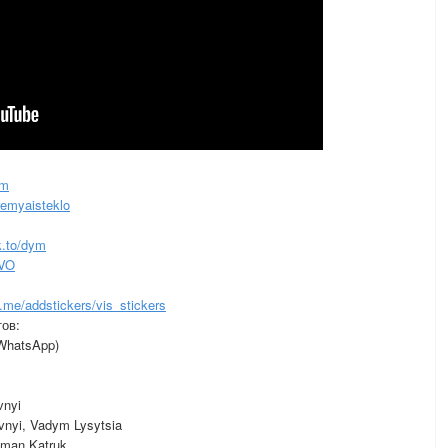
om
remyaisteklo
nk.to/dym
OVO
t.me/addstickers/vis_stickers
тов:
WhatsApp)
vnyi
ovnyi, Vadym Lysytsia
oman Katruk