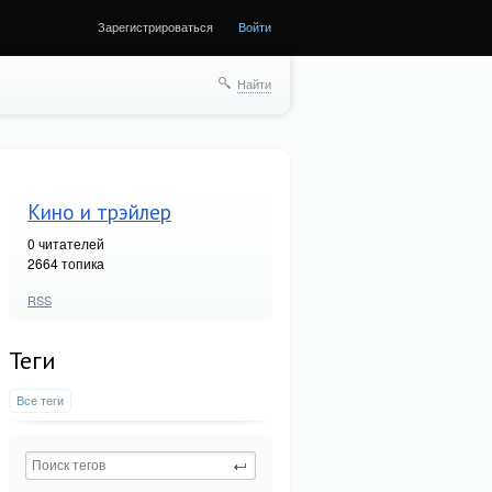
Зарегистрироваться
Войти
Найти
Кино и трэйлер
0
читателей
2664 топика
RSS
Теги
Все теги