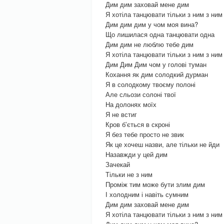
Дим дим заховай мене дим
Я хотіла танцювати тільки з ним з ним
Дим дим дим у чом моя вина?
Що лишилася одна танцювати одна
Дим дим не люблю тебе дим
Я хотіла танцювати тільки з ним з ним
Дим Дим Дим чом у голові туман
Кохання як дим солодкий дурман
Я в солодкому твоєму полоні
Але сльози солоні твої
На долонях моїх
Я не встиг
Кров б’ється в скроні
Я без тебе просто не звик
Як це хочеш назви, але тільки не йди
Назавжди у цей дим
Зачекай
Тільки не з ним
Проміж тим може бути злим дим
І холодним і навіть сумним
Дим дим заховай мене дим
Я хотіла танцювати тільки з ним з ним