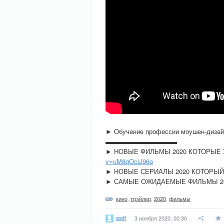
► Обучение профессии моушен-дизайн
▬▬▬▬▬▬▬▬▬▬▬
► НОВЫЕ ФИЛЬМЫ 2020 КОТОРЫЕ
v=uM8qOciJ96o
► НОВЫЕ СЕРИАЛЫ 2020 КОТОРЫ
► САМЫЕ ОЖИДАЕМЫЕ ФИЛЬМЫ 20
кино
,
трэйлер
,
2020
,
фильмы
woff
3 ноября 2020, 00:30