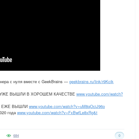
ера с нуля вместе с GeekBrains —
geekbrains.ru/link/r9Kcik
 УЖЕ ВЫШЛИ В ХОРОШЕМ КАЧЕСТВЕ
www.youtube.com/watch?
Й ЕЖЕ ВЫШЛИ
www.youtube.com/watch?v=uM8qOciJ96o
20 года
www.youtube.com/watch?v=FxBwfLe8xRg&t
684
0