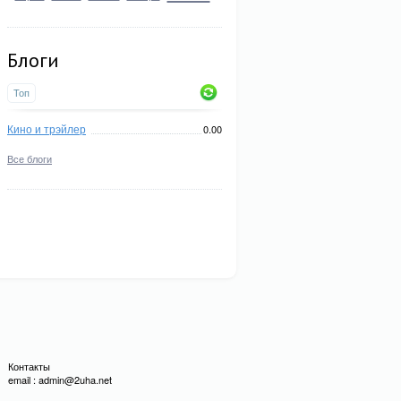
Блоги
Топ
Кино и трэйлер
0.00
Все блоги
Контакты
email : admin@2uha.net