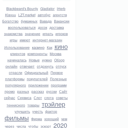
Blackbeard's Bounty
Gladiator
iHerb
Klavuu
LZT.market
автобус
агентств
Богатство
бумажных
Вавада
Вакансии
воспользоваться
досок
доставка
знакомства
значение
играть
игроков
игры
имеют
интернет-магазин
кино
казино
Использование
Как
клиентов
компоненты
Москва
начиналась
Новые
нужно
Обзор
онлайн
отвечает
отдохнуть
отпуск
отрасли
Официальный
Первое
платформы
покупателей
Полезные
популярного
приложении
программ
промо
разных
рассказ
русски
Сайт
сейчас
Сервиса
Слот
слота
советы
трэйлер
теннисного
товары
улучшить
учесть
фактор
фильмы
Фирма
хороший
чем
2020
через
числа
чтобы
эскорт