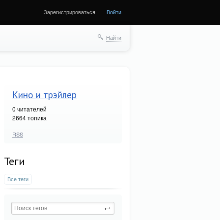
Зарегистрироваться
Войти
Найти
Кино и трэйлер
0
читателей
2664 топика
RSS
Теги
Все теги