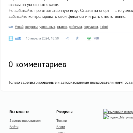
шансы на успешные ставки.
Не забывайте про ответственную игру. Ставки на спорт — это увлек
забывайте контролировать свои финансы и играть ответственно.
Узнай
,
секреты
,
успешных
,
ставок
,
рабочим
,
зеркалом
,
1xbet
woff
15 апреля 2024, 18:50
788
0
комментариев
Только зарегистрированные и авторизованные пользователи могут оста
Вы можете
Разделы
Зарегистрироваться
Топики
Войти
Блоги
Люди