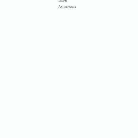
Активность