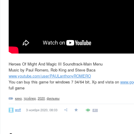
Heroes Of Might And Magic III Soundtrack-Main Menu
Music by Paul Romero, Rob King and Steve Baca
www.youtube.com/user/PAULanthonyROMERO
You can buy this game for windows 7 34/64 bit, Xp and vista on
www.go
full game
кино
,
трэйлер
,
2020
,
фильмы
woff
3 ноября 2020, 08:03
838