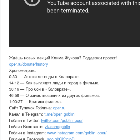
Ждёшь новых лекций Клима Жукова? Поддержи проект!
oper.ru/donate/history
Хронометраж:
0:30 — Истоки легенды о Коловрате.
14:12 — Как выглядят люди и город в фильме.
30:16 — Про бои в «Коловрате».
46:58 — О заимствованиях из других фильмов.
1:00:37 — Критика фильма.
Сайт Тупичок Гоблина:
oper.ru
Канал в Telegram:
t.me/oper_goblin
Гоблин в Twitter:
twitter.com/goblin_oper
Гоблин Вконтакте:
vk.com/goblin
Гоблин в Instagram:
www.instagram.com/goblin_oper/
Гоблин в Facebook:
goo.gl/GK13pD