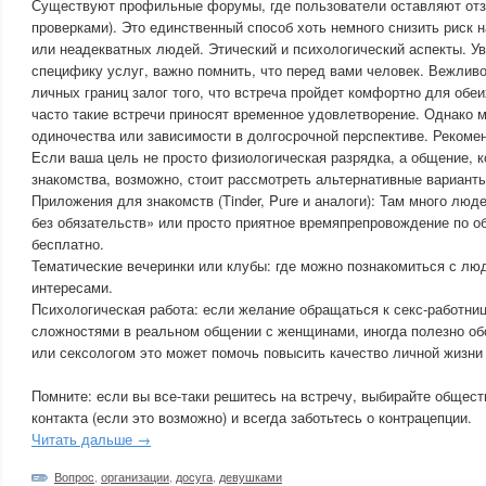
Существуют профильные форумы, где пользователи оставляют отз
проверками). Это единственный способ хоть немного снизить риск 
или неадекватных людей. Этический и психологический аспекты. У
специфику услуг, важно помнить, что перед вами человек. Вежлив
личных границ залог того, что встреча пройдет комфортно для обеи
часто такие встречи приносят временное удовлетворение. Однако м
одиночества или зависимости в долгосрочной перспективе. Рекоме
Если ваша цель не просто физиологическая разрядка, а общение, 
знакомства, возможно, стоит рассмотреть альтернативные варианты
Приложения для знакомств (Tinder, Pure и аналоги): Там много лю
без обязательств» или просто приятное времяпрепровождение по 
бесплатно.
Тематические вечеринки или клубы: где можно познакомиться с лю
интересами.
Психологическая работа: если желание обращаться к секс-работни
сложностями в реальном общении с женщинами, иногда полезно об
или сексологом это может помочь повысить качество личной жизни
Помните: если вы все-таки решитесь на встречу, выбирайте общес
контакта (если это возможно) и всегда заботьтесь о контрацепции.
Читать дальше →
Вопрос
,
организации
,
досуга
,
девушками