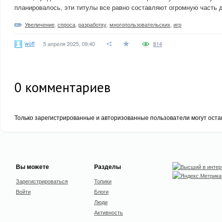
планировалось, эти титулы все равно составляют огромную часть д
Увеличение
,
спроса
,
разработку
,
многопользовательских
,
игр
woff
5 апреля 2025, 09:40
814
0
комментариев
Только зарегистрированные и авторизованные пользователи могут оста
Вы можете
Разделы
Зарегистрироваться
Топики
Войти
Блоги
Люди
Активность