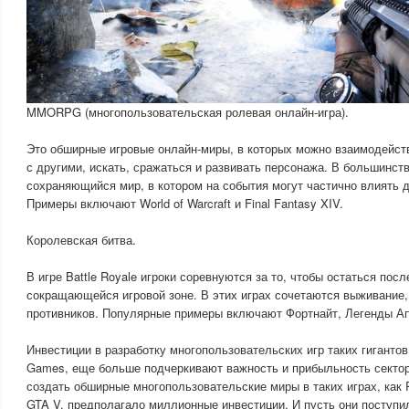
MMORPG (многопользовательская ролевая онлайн-игра).
Это обширные игровые онлайн-миры, в которых можно взаимодейст
с другими, искать, сражаться и развивать персонажа. В большин
сохраняющийся мир, в котором на события могут частично влиять д
Примеры включают World of Warcraft и Final Fantasy XIV.
Королевская битва.
В игре Battle Royale игроки соревнуются за то, чтобы остаться пос
сокращающейся игровой зоне. В этих играх сочетаются выживание,
противников. Популярные примеры включают Фортнайт, Легенды А
Инвестиции в разработку многопользовательских игр таких гигантов 
Games, еще больше подчеркивают важность и прибыльность сектор
создать обширные многопользовательские миры в таких играх, как 
GTA V, предполагало миллионные инвестиции. И пусть они поступил