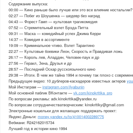
Содержание выпуска:
00:00 — Кино раньше было лучше или это все влияние ностальгии?
02:27 — Побег из Шоушенка — шедевр без наград
04:43 — Форест Гамп — культовая трагикомедия
07:52 — Стремительный взлет Брэда Питта
09:31 — Маска — комедийный успех Джима Керри
14:37 — Комедия в ассортименте
19:09 — Криминальное чтиво. Взлет Тарантино
22:27 — Культовые боевики Леон, Скорость и Правдивая ложь
26:17 — Король лев, Аладдин, Человек-паук и др
27:56 — Геракл, Зена, Друзья и др
28:57 — Последний Оскар русскоязычного кино
29:38 — Итоги. В чем же тайна 1994 и почему так плохо с совреме
Предыдущее видео: 10 дублеров-каскадеров известных актеров
you
Мой Инстаграм —
instagram.com/ilyabunin
Мой основной паблик ВКонтакте —
vk.com/kinokritika_pro
По вопросам рекламы: adv.kinokritika@yandex.ru
По вопросам сотрудничестватворческим: kinokritiky@gmail.com
Электронные кошельки для желающих поддержать проект:
Яндекс.Деньги:
money.yandex.ru/to/410014002289775
Вебмани: R242162015734
Лучший год в истории кино 1994