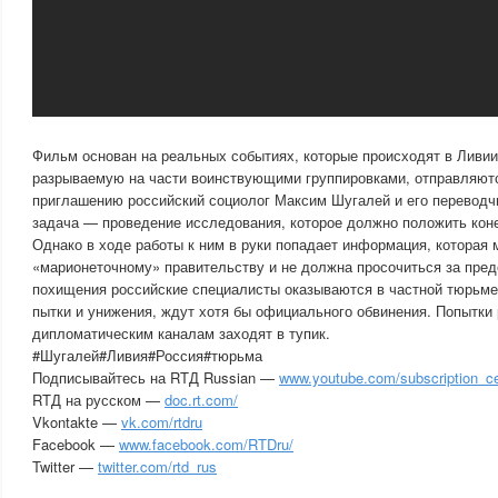
Фильм основан на реальных событиях, которые происходят в Ливии 
разрываемую на части воинствующими группировками, отправляют
приглашению российский социолог Максим Шугалей и его переводч
задача — проведение исследования, которое должно положить кон
Однако в ходе работы к ним в руки попадает информация, которая 
«марионеточному» правительству и не должна просочиться за пред
похищения российские специалисты оказываются в частной тюрьме
пытки и унижения, ждут хотя бы официального обвинения. Попытки
дипломатическим каналам заходят в тупик.
#Шугалей#Ливия#Россия#тюрьма
Подписывайтесь на RTД Russian —
www.youtube.com/subscription_ce
RTД на русском —
doc.rt.com/
Vkontakte —
vk.com/rtdru
Facebook —
www.facebook.com/RTDru/
Twitter —
twitter.com/rtd_rus