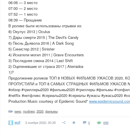
06:06 — 3 место
07:00 — 2 место
07:52 — 1 место
08:39 — Прощание
В ролике были использованы отрывки из:
8) Окулус 2013 | Oculus
7) Дары смерти 2015 | The Devil's Candy
6) Песнь Дьявола 2016 | A Dark Song
5) Синистер 2012 | Sinister
4) Искатели могил 2011 | Grave Encounters
3) Последняя смена 2014 | Last Shift
2) Оцепеневшие от страха 2017 | Aterrados
1)?
Продолжение роликов ТОП 8 НОВЫХ ФИЛЬМОВ УЖАСОВ 2020, 
ПРОПУСТИЛИ и ТОП 8 САМЫХ СТРАШНЫХ ФИЛЬМОВ УЖАСОВ N
#обзор #триллеры2020 #фильмы2020 #триллеры #фильмы #топфиль
#netflix #нетфликс #сериалы2020 #сериалы #ужасы #ужасы2020 #х
Production Music courtesy of Epidemic Sound"
www.epidemicsound.co
кино
,
трэйлер
,
2020
,
фильмы
woff
3 ноября 2020, 00:35
0
696