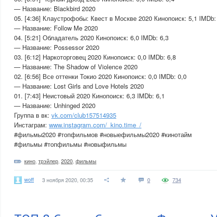
— Название: Blackbird 2020
05. [4:36] Клаустрофобы: Квест в Москве 2020 Кинопоиск: 5,1 IMDb:
— Название: Follow Me 2020
04. [5:21] Обладатель 2020 Кинопоиск: 6,0 IMDb: 6,3
— Название: Possessor 2020
03. [6:12] Наркоторговец 2020 Кинопоиск: 0,0 IMDb: 6,8
— Название: The Shadow of Violence 2020
02. [6:56] Все оттенки Токио 2020 Кинопоиск: 0,0 IMDb: 0,0
— Название: Lost Girls and Love Hotels 2020
01. [7:43] Неистовый 2020 Кинопоиск: 6,3 IMDb: 6,1
— Название: Unhinged 2020
Группа в вк:
vk.com/club157514935
Инстаграм:
www.instagram.com/_kino.time_/
#фильмы2020 #топфильмов #новыефильмы2020 #кинотайм
#фильмы #топфильмы #новыфильмы
кино
,
трэйлер
,
2020
,
фильмы
woff
3 ноября 2020, 00:35
0
734