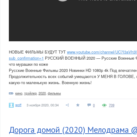
НОВЫЕ ФИЛЬМЫ БУДУТ ТУТ
www.youtube.com/channel/UC7I3aVh
sub_confirmation=1
РУССКИЙ ВОЕННЫЙ 2020 — Русские Военные Фи
что мурашки по коже
Русские Военные Фильмы 2020 Новинки HD 1080p 4k Под впечатлен
Продолжительность всех событий умещаются У МЕНЯ В ГОЛОВЕ, н
какую-то маленькую жизнь. Военную жизнь!
кино
,
трэйлер
,
2020
,
фильмы
woff
3 ноября 2020, 00:34
0
709
Дорога домой (2020) Мелодрама 