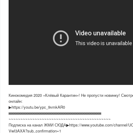
Кинокомедия 2020 «Клёвый Карантин»! Не пропусти новинку! Смот
онлайн:
▶https://youtu.be/ypc_9vmkAR0
◙◙◙◙◙◙◙◙◙◙◙◙◙◙◙◙◙◙◙◙◙◙◙◙◙◙◙◙◙◙◙◙◙◙◙◙◙◙◙
~~~~~~~~~~~~~~~~~~~~~~~~~~~~~~~~~~~~~~~~~~~
Подписка на канал ЖМИ СЮДА▶https://www.youtube.com/channel/
VwI3AXA?sub_confirmation=1