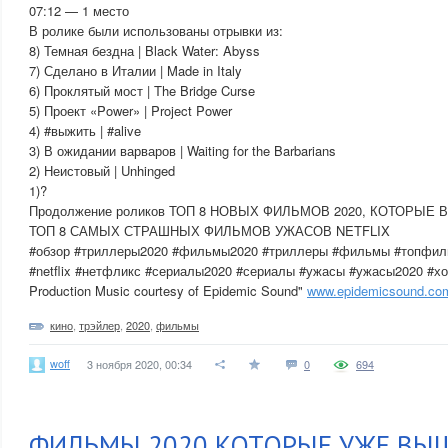
07:12 — 1 место
В ролике были использованы отрывки из:
8) Темная бездна | Black Water: Abyss
7) Сделано в Италии | Made in Italy
6) Проклятый мост | The Bridge Curse
5) Проект «Power» | Project Power
4) #выжить | #alive
3) В ожидании варваров | Waiting for the Barbarians
2) Неистовый | Unhinged
1)?
Продолжение роликов ТОП 8 НОВЫХ ФИЛЬМОВ 2020, КОТОРЫЕ
ТОП 8 САМЫХ СТРАШНЫХ ФИЛЬМОВ УЖАСОВ NETFLIX
#обзор #триллеры2020 #фильмы2020 #триллеры #фильмы #топфиль
#netflix #нетфликс #сериалы2020 #сериалы #ужасы #ужасы2020 #х
Production Music courtesy of Epidemic Sound"
www.epidemicsound.co
кино
,
трэйлер
,
2020
,
фильмы
woff
3 ноября 2020, 00:34
0
694
ФИЛЬМЫ 2020 КОТОРЫЕ УЖЕ ВЫ