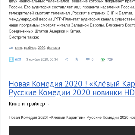
двух национальных телеканалов, вещание которых покрывает прак
России. Его аудитория составляет 98,5 процента населения России
телезрителей смотрят телеканал „Россия“ в странах СНГ и Балтии
международной версии „РТР-Планета“ аудитория канала существен
наши программы смотрят жители Западной Европы, Ближнего Восто
Соединенных Штатов Америки и Китая.
Смотрите также:
кино
,
трэйлер
,
2020
,
фильмы
woff
3 ноября 2020, 00:34
0
729
Новая Комедия 2020 ! «Клёвый Ка
Русские Комедии 2020 новинки H
Кино и трэйлер
Новая Комедия 2020! «Клёвый Карантин» Русские Комедии 2020 но