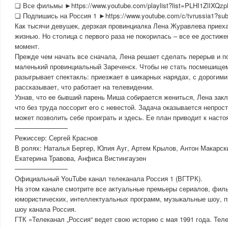
❏ Все фильмы ►https://www.youtube.com/playlist?list=PLHI1ZlIXQ
❏ Подпишись на Россия 1 ►https://www.youtube.com/c/tvrussia1?sub
Как тысячи девушек, дерзкая провинциалка Лена Журавлева приеха
жизнью. Но столица с первого раза не покорилась – все ее достиже
момент.
Прежде чем начать все сначала, Лена решает сделать перерыв и по
маленький провинциальный Зареченск. Чтобы не стать посмешищем
разыгрывает спектакль: приезжает в шикарных нарядах, с дорогими
рассказывает, что работает на телевидении.
Узнав, что ее бывший парень Миша собирается жениться, Лена закл
что без труда поссорит его с невестой. Задача оказывается непрос
может позволить себе проиграть и здесь. Ее план приводит к нас
————————
Режиссер: Сергей Краснов
В ролях: Наталья Бергер, Юлия Ауг, Артем Крылов, Антон Макарск
Екатерина Травова, Анфиса Вистингаузен
————————
Официальный YouTube канал телеканала Россия 1 (ВГТРК).
На этом канале смотрите все актуальные премьеры сериалов, фил
юмористических, интеллектуальных программ, музыкальные шоу, пр
шоу канала Россия.
ГТК «Телеканал „Россия“ ведет свою историю с мая 1991 года. Тел