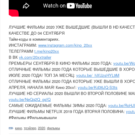
ЛУЧШИЕ ФИЛЬМЫ 2020 УЖЕ ВЫШЕДШИЕ (ВЫШЛИ В HD КАЧЕС
КАЧЕСТВЕ ДО 04 СЕНТЯБРЯ
Тайм-коды в комментариях.
ИНСТАГРАММ:
www.instagram.com/kino_20xx
ТЕЛЕГРАММ
t.me/kino20xx
В ВК
vk.com/20xxtrailer
ПРЕМЬЕРЫ СЕНТЯБРЯ В КИНО ФИЛЬМЫ 2020 ГОДА:
youtu.be/W
ОТЛИЧНЫЕ ФИЛЬМЫ 2020 ГОДА КОТОРЫЕ ВЫШЕДШИЕ В ХОРО
ИЮЛЕ 2020 ГОДА! ТОП ЗА МЕСЯЦ:
youtu.be/_hXUzsHYL9M
ОТЛИЧНЫЕ ФИЛЬМЫ 2020 ГОДА КОТОРЫЕ УЖЕ ВЫШЛИ В ХОРО
АПРЕЛЯ, НАЧАЛА МАЯ! Кино 20xx!:
youtu.be/Kd36JQ-S3ts
ЛУЧШИЕ HD СЕРИАЛЫ 2020 ВЫШЛИ ВО ВТОРОЙ ПОЛОВИНЕ МАР
youtu.be/NeQq2Q_gsfQ
САМЫЕ ОЖИДАЕМЫЕ ФИЛЬМЫ ЗИМЫ 2020 ГОДА:
youtu.be/RoHJ
ЛУЧШИЕ ФИЛЬМЫ NETFLIX 2019 ГОДА ВТОРАЯ ПОЛОВИНА:
yout
#Фильмы #Фильмывышли
кино
,
трэйлер
,
2020
,
фильмы