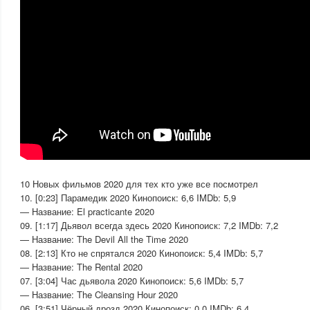
10 Новых фильмов 2020 для тех кто уже все посмотрел
10. [0:23] Парамедик 2020 Кинопоиск: 6,6 IMDb: 5,9
— Название: El practicante 2020
09. [1:17] Дьявол всегда здесь 2020 Кинопоиск: 7,2 IMDb: 7,2
— Название: The Devil All the Time 2020
08. [2:13] Кто не спрятался 2020 Кинопоиск: 5,4 IMDb: 5,7
— Название: The Rental 2020
07. [3:04] Час дьявола 2020 Кинопоиск: 5,6 IMDb: 5,7
— Название: The Cleansing Hour 2020
06. [3:51] Чёрный дрозд 2020 Кинопоиск: 0,0 IMDb: 6,4