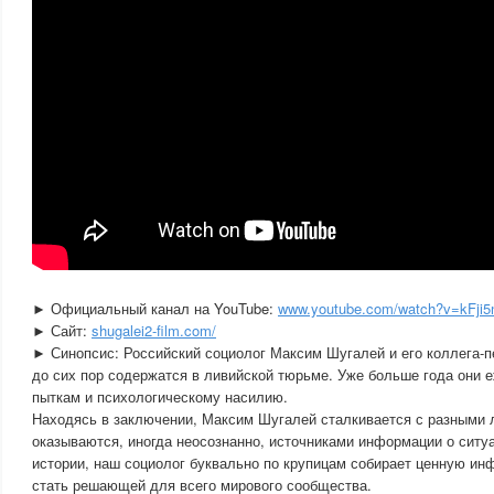
► Официальный канал на YouTube:
www.youtube.com/watch?v=kFji5
► Сайт:
shugalei2-film.com/
► Синопсис: Российский социолог Максим Шугалей и его коллега-
до сих пор содержатся в ливийской тюрьме. Уже больше года они 
пыткам и психологическому насилию.
Находясь в заключении, Максим Шугалей сталкивается с разными 
оказываются, иногда неосознанно, источниками информации о ситу
истории, наш социолог буквально по крупицам собирает ценную ин
стать решающей для всего мирового сообщества.