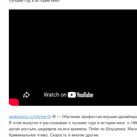
Лучший год в истории кино
geekbrains.ru/link/kw-G
~B — Обучение профессии моушен-дизайнера 
В этом выпуске я рассказываю о лучшем годе в истории кино, о 19
целая россыпь шедевров на все времена: Побег из Шоушенка, Маск
Криминальное чтиво, Скорость и многие другие.