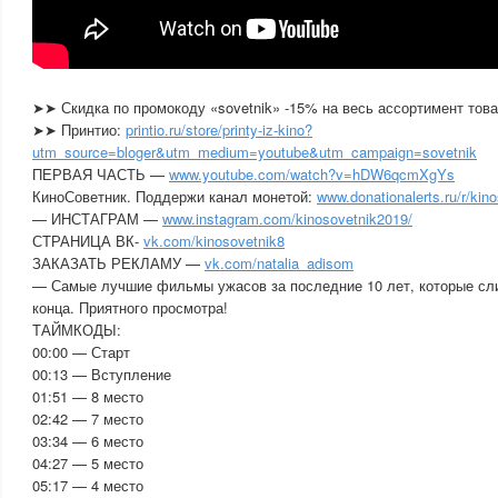
➤➤ Скидка по промокоду «sovetnik» -15% на весь ассортимент тов
➤➤ Принтио:
printio.ru/store/printy-iz-kino?
utm_source=bloger&utm_medium=youtube&utm_campaign=sovetnik
ПЕРВАЯ ЧАСТЬ —
www.youtube.com/watch?v=hDW6qcmXgYs
КиноСоветник. Поддержи канал монетой:
www.donationalerts.ru/r/kin
— ИНСТАГРАМ —
www.instagram.com/kinosovetnik2019/
СТРАНИЦА ВК-
vk.com/kinosovetnik8
ЗАКАЗАТЬ РЕКЛАМУ —
vk.com/natalia_adisom
— Самые лучшие фильмы ужасов за последние 10 лет, которые сл
конца. Приятного просмотра!
ТАЙМКОДЫ:
00:00 — Старт
00:13 — Вступление
01:51 — 8 место
02:42 — 7 место
03:34 — 6 место
04:27 — 5 место
05:17 — 4 место