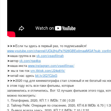
➤➤➤Если ты здесь в первый раз, то подписывайся!
www.youtube.com/channel/UCk2hjuPe7526GBEp0maaMGA?sub_confir
➤наша группа в вк
vk.com/vseofilmah
➤автор
vk.com/rpe4ka
➤наша инста
www.instagram.com/vseofilmax/
➤ мы в тик-ток
vm.tiktok.com/J24p61k/
➤читай нас здесь
bit.ly/2Q7C2pG
➤➤➤2020 год для кинематографа стал сложный и не богатый на н
в этом году есть все-таки фильмы, которые
запомнились и отличились. Вот 12 лучших фильмов этого года, ко
можно посмотреть:
1. Платформа, 2020, КП 7.1 IMDb: 7.00 | 0:20
2. Тайлер Рейк: Операция по спасению, 2020, КП 6.8 IMDb: 6.70 | 1:3
3. Дьявол всегда здесь, 2020, КП 7.2 IMDb: 7.10 | 2:32