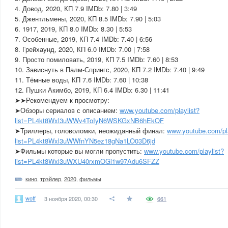
4. Довод, 2020, КП 7.9 IMDb: 7.80 | 3:49
5. Джентльмены, 2020, КП 8.5 IMDb: 7.90 | 5:03
6. 1917, 2019, КП 8.0 IMDb: 8.30 | 5:53
7. Особенные, 2019, КП 7.4 IMDb: 7.40 | 6:56
8. Грейхаунд, 2020, КП 6.0 IMDb: 7.00 | 7:58
9. Просто помиловать, 2019, КП 7.5 IMDb: 7.60 | 8:53
10. Зависнуть в Палм-Спрингс, 2020, КП 7.2 IMDb: 7.40 | 9:49
11. Тёмные воды, КП 7.6 IMDb: 7.60 | 10:38
12. Пушки Акимбо, 2019, КП 6.4 IMDb: 6.30 | 11:41
➤➤Рекомендуем к просмотру:
➤Обзоры сериалов с описанием:
www.youtube.com/playlist?
list=PL4kt8Wxl3uWWv4ToIyN6WSKGxNB6hEkOF
➤Триллеры, головоломки, неожиданный финал:
www.youtube.com/pla
list=PL4kt8Wxl3uWWfnYN5ez18gNa1LO03D6jd
➤Фильмы которые вы могли пропустить:
www.youtube.com/playlist?
list=PL4kt8Wxl3uWXU40rxmOGi1w97Adu6SFZZ
кино
,
трэйлер
,
2020
,
фильмы
woff
3 ноября 2020, 00:30
661