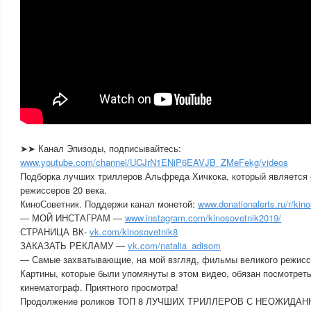
➤➤ Канал Эпизоды, подписывайтесь:
www.youtube.com/channel/UCJrN1ENiP6EAVJB_ZMeFekg/videos
Подборка лучших триллеров Альфреда Хичкока, который является 
режиссеров 20 века.
КиноСоветник. Поддержи канал монетой:
www.donationalerts.ru/r/kino
— МОЙ ИНСТАГРАМ —
www.instagram.com/kinosovetnik2019/
СТРАНИЦА ВК-
vk.com/kinosovetnik8
ЗАКАЗАТЬ РЕКЛАМУ —
vk.com/natalia_adisom
— Самые захватывающие, на мой взгляд, фильмы великого режисс
Картины, которые были упомянуты в этом видео, обязан посмотреть
кинематограф. Приятного просмотра!
Продолжение роликов ТОП 8 ЛУЧШИХ ТРИЛЛЕРОВ С НЕОЖИДА