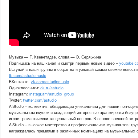
Музыка — Г. Квенетадзе, слова — О. Серябкина
Подпишись на наш канал и смотри первым новые видео –
youtube.c
Вступай в наши группы в соцсетях и узнавай самые свежие новости
fb.com/astudiomusic
ВКонтакте:
vk.com/astudiomusic
Одноклассники:
ok.ru/astudio
Instagram:
instagr.am/astudio_group
Twitter:
twitter.com/astudio
A'Studio – коллектив, обладающий уникальным для нашей поп-cцен
музыкальным вкусом и создающий интересные аранжировки безупре
играет романтически-танцевальный поп-рок. В основе внешней эстр
A'Studio – высокое мастерство и профессионализм музыкантов: гру
награждалась премиями в различных номинациях на музыкальных ф