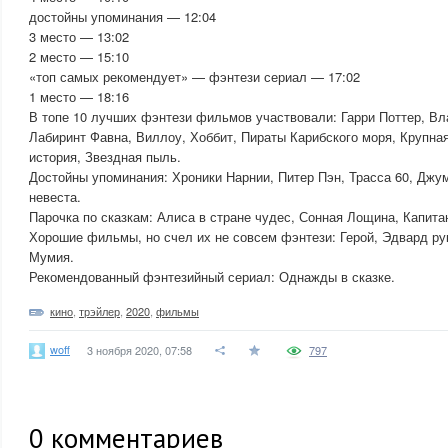
достойны упоминания — 12:04
3 место — 13:02
2 место — 15:10
«топ самых рекомендует» — фэнтези сериал — 17:02
1 место — 18:16
В топе 10 лучших фэнтези фильмов участвовали: Гарри Поттер, Вл
Лабиринт Фавна, Виллоу, Хоббит, Пираты Карибского моря, Крупна
история, Звездная пыль.
Достойны упоминания: Хроники Нарнии, Питер Пэн, Трасса 60, Джу
невеста.
Парочка по сказкам: Алиса в стране чудес, Сонная Лощина, Капита
Хорошие фильмы, но счел их не совсем фэнтези: Герой, Эдвард ру
Мумия.
Рекомендованный фэнтезийный сериал: Однажды в сказке.
кино
,
трэйлер
,
2020
,
фильмы
woff
3 ноября 2020, 07:58
797
0
комментариев