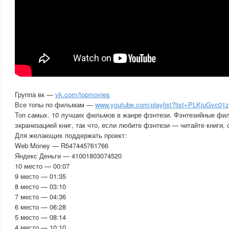
Группа вк —
vk.com/topmovies
Все топы по фильмам —
www.youtube.com/playlist?list=PLKjuGvc
Топ самых. 10 лучших фильмов в жанре фэнтези. Фэнтезийные фи
экранизацией книг, так что, если любите фэнтези — читайте книги, 
Для желающих поддержать проект:
Web Money — R547445761766
Яндекс Деньги — 41001803074520
10 место — 00:07
9 место — 01:35
8 место — 03:10
7 место — 04:36
6 место — 06:28
5 место — 08:14
4 место — 10:10