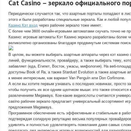
Cat Casino – зеркало официального по
Периодически случается так, что азартные порталы попадают в лист
этого и были разработаны специальные зеркала. Как и любой попул
Казино Кэт вход
через рабочее зеркало тоже имеет.
С более чем 3600 онлайн-игровыми автоматами скучать точно не пр
Казино: игровые автоматы Кэт Казино зеркало разработаны более ч
великолепно организованы благодаря продвинутым системам поиск
В целом, вы можете выбирать азартные аппараты через кэт казино 
линий, функциональности, провайдеру, а также выбирать тему, кот
забавляет (еда, Египет, Восток, ужасы, мифология). На веб-площад
доступны Book of Ra, а также Stardust Evolution а также азартные 
к менее интересным, как вариант Van Penguin или Don Corlimone.
А если вы хотите первым узнавать о последних новинках, просто за
чтобы получить их все одним щелчком мыши: это также относится
развлечениям Megaways. Кое-какие видеослоты считаются универса
casino рабочее зеркало предлагает универсальный ассортимент игр
предложения Megaways.
Программное обеспечение есть эффективным и стабильным в работ
подтверждая солидную репутацию весьма популярных провайдеров
удивлять и полностью удовлетворять пожелания даже самых сложн
предлагать ряд интересных игровых возможностей для разнообрази