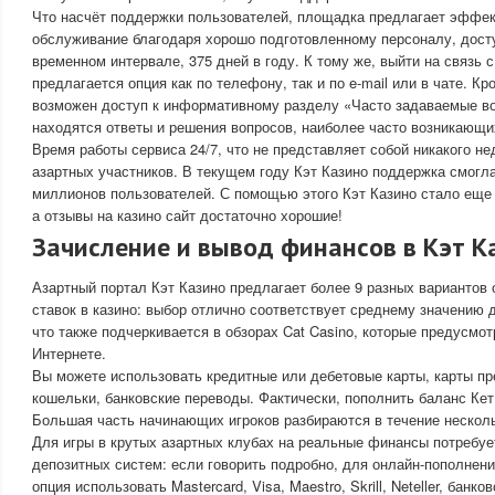
Что насчёт поддержки пользователей, площадка предлагает эффек
обслуживание благодаря хорошо подготовленному персоналу, дос
временном интервале, 375 дней в году. К тому же, выйти на связь 
предлагается опция как по телефону, так и по e-mail или в чате. Кр
возможен доступ к информативному разделу «Часто задаваемые во
находятся ответы и решения вопросов, наиболее часто возникающи
Время работы сервиса 24/7, что не представляет собой никакого не
азартных участников. В текущем году Кэт Казино поддержка смогл
миллионов пользователей. С помощью этого Кэт Казино стало еще 
а отзывы на казино сайт достаточно хорошие!
Зачисление и вывод финансов в Кэт К
Азартный портал Кэт Казино предлагает более 9 разных вариантов
ставок в казино: выбор отлично соответствует среднему значению 
что также подчеркивается в обзорах Cat Casino, которые предусмот
Интернете.
Вы можете использовать кредитные или дебетовые карты, карты пр
кошельки, банковские переводы. Фактически, пополнить баланс Кет 
Большая часть начинающих игроков разбираются в течение несколь
Для игры в крутых азартных клубах на реальные финансы потребу
депозитных систем: если говорить подробно, для онлайн-пополнений
опция использовать Mastercard, Visa, Maestro, Skrill, Neteller, банко