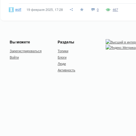
woff
19 февраля 2025, 17:28
0
467
Вы можете
Разделы
Зарегистрироваться
Топики
Войти
Блоги
Люди
Активность