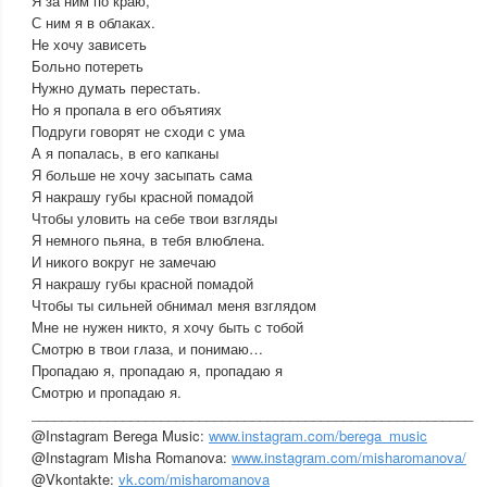
Я за ним по краю,
С ним я в облаках.
Не хочу зависеть
Больно потереть
Нужно думать перестать.
Но я пропала в его объятиях
Подруги говорят не сходи с ума
А я попалась, в его капканы
Я больше не хочу засыпать сама
Я накрашу губы красной помадой
Чтобы уловить на себе твои взгляды
Я немного пьяна, в тебя влюблена.
И никого вокруг не замечаю
Я накрашу губы красной помадой
Чтобы ты сильней обнимал меня взглядом
Мне не нужен никто, я хочу быть с тобой
Смотрю в твои глаза, и понимаю…
Пропадаю я, пропадаю я, пропадаю я
Смотрю и пропадаю я.
__________________________________________________________
@Instagram Berega Music:
www.instagram.com/berega_music
@Instagram Misha Romanova:
www.instagram.com/misharomanova/
@Vkontakte:
vk.com/misharomanova