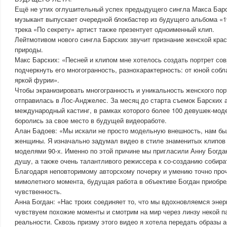
Ещё не утих оглушительный успех предыдущего сингла Макса Барс
музыкант выпускает очередной блокбастер из будущего альбома «1
трека «По секрету» артист также презентует одноименный клип.
Лейтмотивом нового сингла Барских звучит признание женской кра
природы.
Макс Барских: «Песней и клипом мне хотелось создать портрет с
подчеркнуть его многогранность, разнохарактерность: от юной соб
яркой фурии».
Чтобы экранизировать многогранность и уникальность женского пор
отправилась в Лос-Анджелес. За месяц до старта съемок Барских 
международный кастинг, в рамках которого более 100 девушек-мод
боролись за свое место в будущей видеоработе.
Алан Бадоев: «Мы искали не просто модельную внешность, нам бы
женщины. Я изначально задумал видео в стиле знаменитых клипов
моделями 90-х. Именно по этой причине мы пригласили Анну Богда
душу, а также очень талантливого режиссера к со-созданию собира
Благодаря неповторимому авторскому почерку и умению точно проч
мимолетного момента, будущая работа в объективе Богдан приобре
чувственность.
Анна Богдан: «Нас троих соединяет то, что мы вдохновляемся энер
чувствуем похожие моменты и смотрим на мир через линзу некой 
реальности. Сквозь призму этого видео я хотела передать образы 