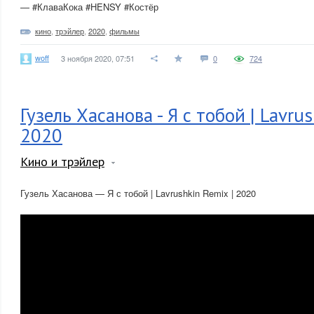
— #КлаваКока #HENSY #Костёр
кино
,
трэйлер
,
2020
,
фильмы
woff
3 ноября 2020, 07:51
0
724
Гузель Хасанова - Я с тобой | Lavru
2020
Кино и трэйлер
Гузель Хасанова — Я с тобой | Lavrushkin Remix | 2020