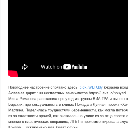
Новогоднее настроение спрятано здесь:
clck.ru/LTQdy
(Украина вход
Aviasales дарит 100 бесплатных авиабилетов https://i.avs.io/nb8yed
Миша Романова рассказала про уход из группы ВИА ГРА и нынешн
Барских, про сексуальность в клипах Помада и Лунная, проект «Хоч
Мартина. Поделилась трудностями беременности, как могла потеря
из-за халатности врачей, как оказалась на улице из-за отца своего 
мнение о пластических операциях, ЛГБТ и прокомментировала слух
Кридом. Эксклюзивно для Ходят слухи.