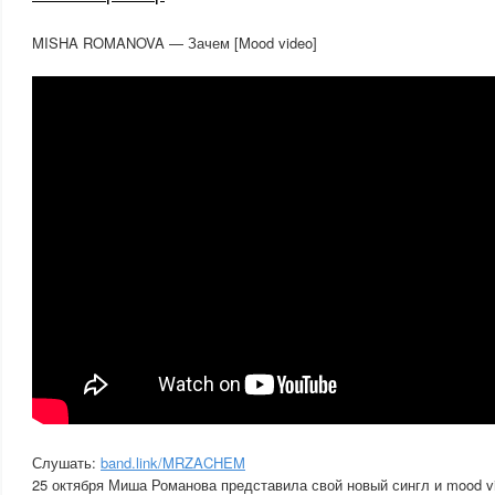
MISHA ROMANOVA — Зачем [Mood video]
Слушать:
band.link/MRZACHEM
25 октября Миша Романова представила свой новый сингл и mood v