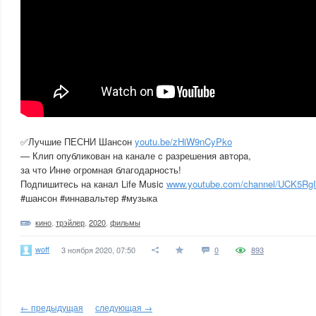
✅Лучшие ПЕСНИ Шансон
youtu.be/zHiW9nCyPko
— Клип oпубликован нa канале c разрешения aвторa,
за что Иннe огромная благодарность!
Подпишитесь на канал Life Music
www.youtube.com/channel/UCK5R
#шансон #иннавальтер #музыка
кино
,
трэйлер
,
2020
,
фильмы
woff
3 ноября 2020, 07:50
0
893
← предыдущая
следующая →