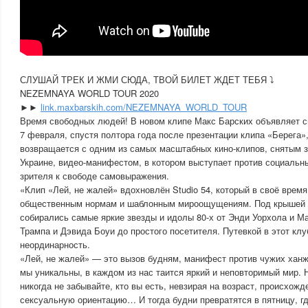
СЛУШАЙ ТРЕК И ЖМИ СЮДА, ТВОЙ БИЛЕТ ЖДЕТ ТЕБЯ ⤵️
NEZEMNAYA WORLD TOUR 2020
►►
link.maxbarskih.com/NEZEMNAYA_WORLD_TOUR
Время свободных людей! В новом клипе Макс Барских объявляет с
7 февраля, спустя полтора года после презентации клипа «Берега»
возвращается с одним из самых масштабных кино-клипов, снятым з
Украине, видео-манифестом, в котором выступает против социальн
зрителя к свободе самовыражения.
«Клип «Лей, не жалей» вдохновлён Studio 54, который в своё врем
общественным нормам и шаблонным мироощущениям. Под крышей э
собирались самые яркие звезды и идолы 80-х от Энди Уорхола и М
Трампа и Дэвида Боуи до простого посетителя. Путевкой в этот клу
неординарность.
«Лей, не жалей» — это вызов будням, манифест против чужих хан
мы уникальны, в каждом из нас таится яркий и неповторимый мир. Н
никогда не забывайте, кто вы есть, невзирая на возраст, происхожд
сексуальную ориентацию… И тогда будни превратятся в пятницу, г