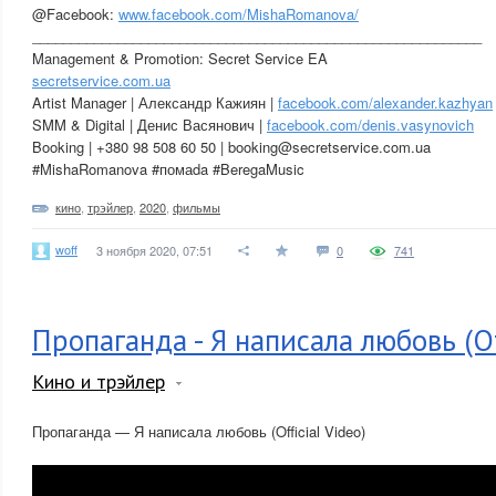
@Facebook:
www.facebook.com/MishaRomanova/
__________________________________________________________
Management & Promotion: Secret Service EA
secretservice.com.ua
Artist Manager | Александр Кажиян |
facebook.com/alexander.kazhyan
SMM & Digital | Денис Васянович |
facebook.com/denis.vasynovich
Booking | +380 98 508 60 50 | booking@secretservice.com.ua
#MishaRomanova #помаda #BeregaMusic
кино
,
трэйлер
,
2020
,
фильмы
woff
3 ноября 2020, 07:51
0
741
Пропаганда - Я написала любовь (Off
Кино и трэйлер
Пропаганда — Я написала любовь (Official Video)