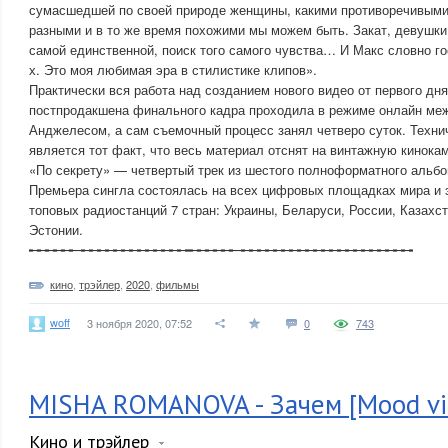
сумасшедшей по своей природе женщины, какими противоречивыми
разными и в то же время похожими мы можем быть. Закат, девушки 
самой единственной, поиск того самого чувства… И Макс словно го
х. Это моя любимая эра в стилистике клипов».
Практически вся работа над созданием нового видео от первого дня
постпродакшена финального кадра проходила в режиме онлайн меж
Анджелесом, а сам съемочный процесс занял четверо суток. Техни
является тот факт, что весь материал отснят на винтажную кинока
«По секрету» — четвертый трек из шестого полноформатного альбо
Премьера сингла состоялась на всех цифровых площадках мира и 
топовых радиостанций 7 стран: Украины, Беларуси, России, Казахс
Эстонии.
╾╾╾╾╾╾╼╼╼╼╼╼╼╼╼╼╼╼╼╼╾╾╾╾╾╾╼╼╼╼╼╼╼╼╼╼╼╼╼╼╼╼╼╼╼╼╼╼
кино
,
трэйлер
,
2020
,
фильмы
woff
3 ноября 2020, 07:52
0
743
MISHA ROMANOVA - Зачем [Mood vi
Кино и трэйлер