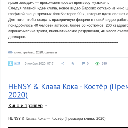
яркая звезда», — прокомментировал премьеру музыкант.
Следуя главной идее клипа, новое видео Барских соткано из кино 
графикой эксцентричных блокбастеров 90-х, которые вдохновляют а
Для того, чтобы создать праздничную феерию в новой видео работ
понадобилось 40 человек актеров, более 50 костюмов, 200 квадрато
акробатические трюки, пневматические разрушения, 40 часов съемк
долларов.
╾╾╾╾╾╾╼╼╼╼╼╼╼╼╼╼╼╼╼╼╾╾╾╾╾╾╼╼╼╼╼╼╼╼╼╼╼╼╼╼╼╼╼╼╼╼╼╼
кино
,
трэйлер
,
2020
,
фильмы
woff
3 ноября 2020, 07:51
0
699
HENSY & Клава Кока - Костёр (Пре
2020)
Кино и трэйлер
HENSY & Клава Кока — Костёр (Премьера клипа, 2020)