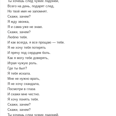
Ты хочешь след чужих ладоней,
Всего на день, подарят след,
Но твоё имя не запомнят.
Скажи, зачем?
Я жду звонка,
Я и сама уже не знаю.
Скажи, зачем?
Люблю тебя.
И как всегда, я все прощаю — тебе.
Я не хочу тебя потерять
И прячу под сердцем боль.
Как я могу тебе доверять,
Играя чужую роль.
Где ты был?
Я тебя искала.
Мне не нужно врать,
Я не хочу скандала,
Посмотри в глаза
И скажи мне честно.
Я хочу понять тебя.
Скажи, зачем?
Скажи, зачем?
Ты хочешь след чужих ладоней,