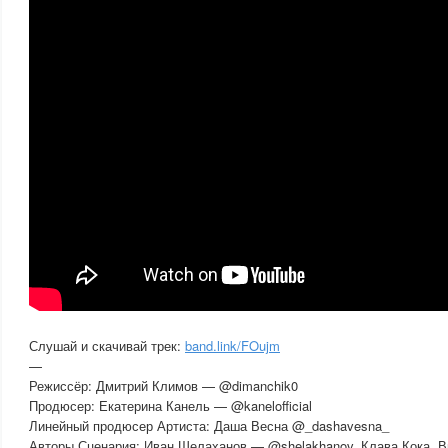
Слушай и скачивай трек:
band.link/FOujm
—
Режиссёр: Дмитрий Климов — @dimanchik0
Продюсер: Екатерина Канель — @kanelofficial
Линейный продюсер Артиста: Даша Весна @_dashavesna_
Авторы Сценария: Иван Шелаханов — @shelakhanov, Клава Кока, 