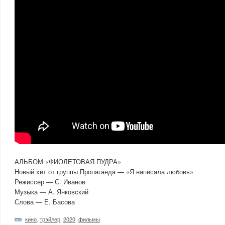
АЛЬБОМ «ФИОЛЕТОВАЯ ПУДРА»
Новый хит от группы Пропаганда — «Я написала любовь»
Режиссер — С. Иванов
Музыка — А. Янковский
Слова — Е. Басова
кино
,
трэйлер
,
2020
,
фильмы