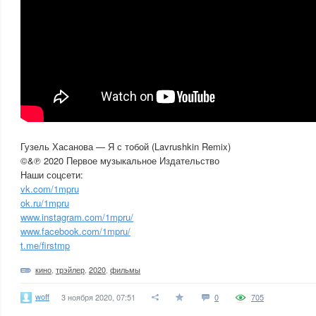
Гузель Хасанова — Я с тобой (Lavrushkin Remix)
©&℗ 2020 Первое музыкальное Издательство
Наши соцсети:
vk.com/1mpru
ok.ru/1mpru
www.instagram.com/1mpru/
www.facebook.com/1mpru/
t.me/firstmp
кино
,
трэйлер
,
2020
,
фильмы
woff
3 ноября 2020, 07:51
0
705