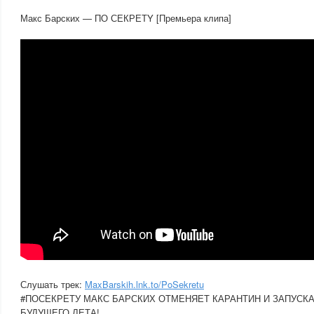
Макс Барских — ПО СЕКРЕТY [Премьера клипа]
Слушать трек:
MaxBarskih.lnk.to/PoSekretu
#ПОСЕКРЕТУ МАКС БАРСКИХ ОТМЕНЯЕТ КАРАНТИН И ЗАПУСК
БУДУЩЕГО ЛЕТА!