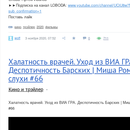
►►Подписка на канал LOBODA:
www.youtube.com/channel/UCiU8w
sub_confirmation=1
Поставь лайк
кино
,
трэйлер
,
2020
,
фильмы
woff
3 ноября 2020, 07:52
0
711
Халатность врачей. Уход из ВИА ГР
Деспотичность Барских | Миша Ром
слухи #66
Кино и трэйлер
Халатность врачей. Уход из ВИА ГРА. Деспотичность Барских | Ми
#66