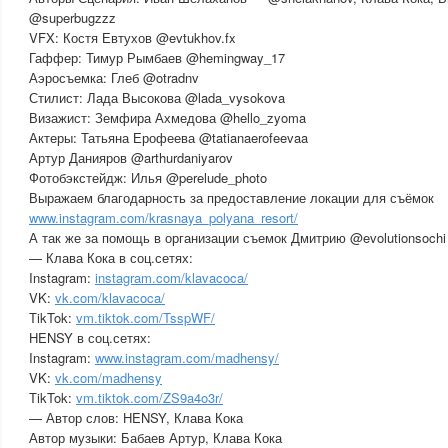
@superbugzzz
VFX: Костя Евтухов @evtukhov.fx
Гаффер: Тимур Рымбаев @hemingway_17
Аэросъемка: Глеб @otradnv
Стилист: Лада Высокова @lada_vysokova
Визажист: Земфира Ахмедова @hello_zyoma
Актеры: Татьяна Ерофеева @tatianaerofeevaa
Артур Данияров @arthurdaniyarov
Фотобэкстейдж: Илья @perelude_photo
Выражаем благодарность за предоставление локации для съёмок
www.instagram.com/krasnaya_polyana_resort/
А так же за помощь в организации съемок Дмитрию @evolutionsoch
— Клава Кока в соц.сетях:
Instagram:
instagram.com/klavacoca/
VK:
vk.com/klavacoca/
ТikTok:
vm.tiktok.com/TsspWF/
HENSY в соц.сетях:
Instagram:
www.instagram.com/madhensy/
VK:
vk.com/madhensy
ТikTok:
vm.tiktok.com/ZS9a4o3r/
— Автор слов: HENSY, Клава Кока
Автор музыки: Бабаев Артур, Клава Кока