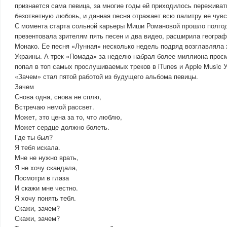
признается сама певица, за многие годы ей приходилось переживать
безответную любовь, и данная песня отражает всю палитру ее чувс
С момента старта сольной карьеры Миши Романовой прошло полгода
презентовала зрителям пять песен и два видео, расширила геогра
Монако. Ее песня «Лунная» несколько недель подряд возглавляла 
Украины. А трек «Помада» за неделю набрал более миллиона просм
попал в топ самых прослушиваемых треков в iTunes и Apple Music 
«Зачем» стал пятой работой из будущего альбома певицы.
Зачем
Снова одна, снова не сплю,
Встречаю немой рассвет.
Может, это цена за то, что люблю,
Может сердце должно болеть.
Где ты был?
Я тебя искала.
Мне не нужно врать,
Я не хочу скандала,
Посмотри в глаза
И скажи мне честно.
Я хочу понять тебя.
Скажи, зачем?
Скажи, зачем?