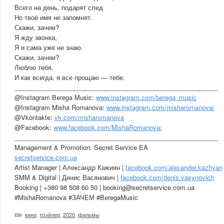
Всего на день, подарят след
Но твоё имя не запомнят.
Скажи, зачем?
Я жду звонка,
Я и сама уже не знаю.
Скажи, зачем?
Люблю тебя.
И как всегда, я все прощаю — тебе.
__________________________________________________________
@Instagram Berega Music:
www.instagram.com/berega_music
@Instagram Misha Romanova:
www.instagram.com/misharomanova/
@Vkontakte:
vk.com/misharomanova
@Facebook:
www.facebook.com/MishaRomanova/
__________________________________________________________
Management & Promotion: Secret Service EA
secretservice.com.ua
Artist Manager | Александр Кажиян |
facebook.com/alexander.kazhyan
SMM & Digital | Денис Васянович |
facebook.com/denis.vasynovich
Booking | +380 98 508 60 50 | booking@secretservice.com.ua
#MishaRomanova #ЗАЧЕМ #BeregaMusic
кино
,
трэйлер
,
2020
,
фильмы