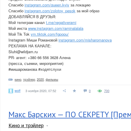
Спасибо
instagram.com/queen.kyiv
за локацию
Спасибо
instagram.com/zolotoy_pesok
за мой образ
ДОБАВЛЯЙСЯ В ДРУЗЬЯ:
Мой телеграм канал
t.me/negativerami
Мой инста
www.instagram.com/raminalalala
Мой Tik Tok
vm.tiktok.com/fgpopu/
Instagram Миши Романовой
instagram.com/misharomanova
РЕКЛАМА НА КАНАЛЕ:
Sluhi@wildjam.ru
PR- агент: +380 66 556 3628 Алена
(пресса, съемки, мероприятия)
#мишароманова #ходятслухи
кино
,
трэйлер
,
2020
,
фильмы
woff
3 ноября 2020, 07:52
0
700
Макс Барских — ПО СЕКРЕТY [Прем
Кино и трэйлер