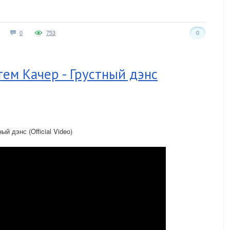
0
753
0
ртем Качер - Грустный дэнс
ый дэнс (Official Video)