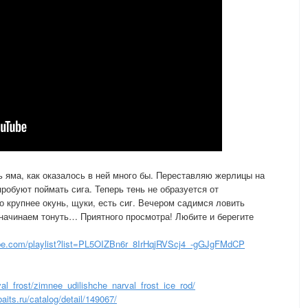
ь яма, как оказалось в ней много бы. Переставляю жерлицы на
пробуют поймать сига. Теперь тень не образуется от
о крупнее окунь, щуки, есть сиг. Вечером садимся ловить
 начинаем тонуть… Приятного просмотра! Любите и берегите
e.com/playlist?list=PL5OIZBn6r_8IrHqjRVScj4_-gGJgFMdCP
val_frost/zimnee_udilishche_narval_frost_ice_rod/
baits.ru/catalog/detail/149067/