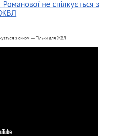
 Романової не спілкується з
я ЖВЛ
лкується з сином — Тільки для ЖВЛ