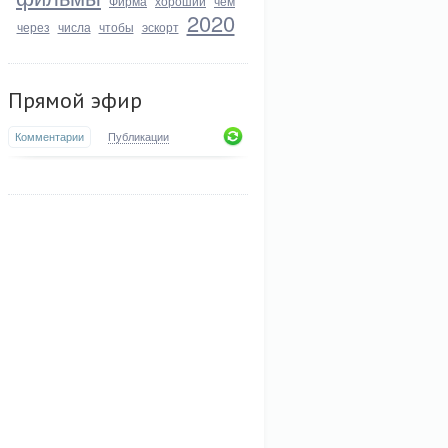
Фирма
хороший
чем
2020
через
числа
чтобы
эскорт
Прямой эфир
Комментарии
Публикации