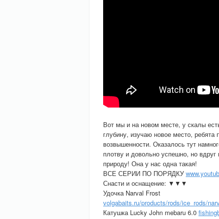
Вот мы и на новом месте, у скалы ест
глубину, изучаю новое место, ребята 
возвышенности. Оказалось тут намног
плотву и довольно успешно, но вдруг
природу! Она у нас одна такая!
ВСЕ СЕРИИ ПО ПОРЯДКУ
www.youtub
Снасти и оснащение: ▼▼▼
Удочка Narval Frost
volgabaits.ru/products/rods/ice_rods/nar
Катушка Lucky John mebaru 6.0
fishing