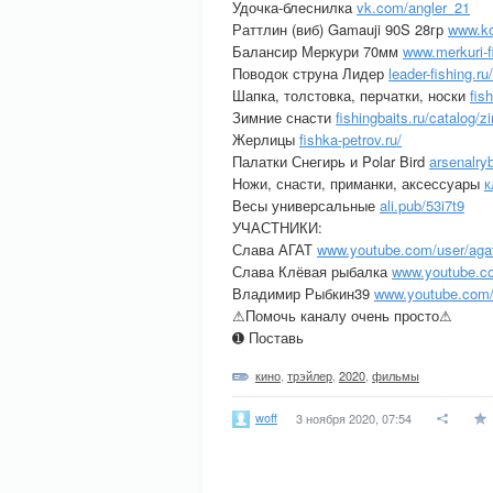
Удочка-блеснилка
vk.com/angler_21
Раттлин (виб) Gamauji 90S 28гр
www.ko
Балансир Меркури 70мм
www.merkuri-fi
Поводок струна Лидер
leader-fishing.r
Шапка, толстовка, перчатки, носки
fis
Зимние снасти
fishingbaits.ru/catalog/z
Жерлицы
fishka-petrov.ru/
Палатки Снегирь и Polar Bird
arsenalry
Ножи, снасти, приманки, аксессуары
к
Весы универсальные
ali.pub/53i7t9
УЧАСТНИКИ:
Слава АГАТ
www.youtube.com/user/aga
Слава Клёвая рыбалка
www.youtube.c
Владимир Рыбкин39
www.youtube.co
⚠Помочь каналу очень просто⚠
➊ Поставь
кино
,
трэйлер
,
2020
,
фильмы
woff
3 ноября 2020, 07:54