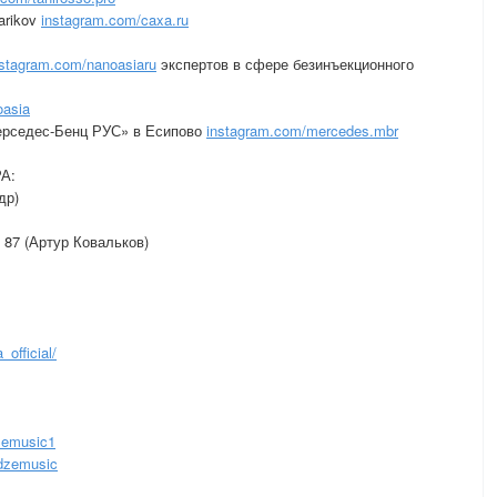
arikov
instagram.com/caxa.ru
nstagram.com/nanoasiaru
экспертов в сфере безинъекционного
oasia
ерседес-Бенц РУС» в Есипово
instagram.com/mercedes.mbr
РА:
др)
8 87 (Артур Ковальков)
official/
zemusic1
dzemusic