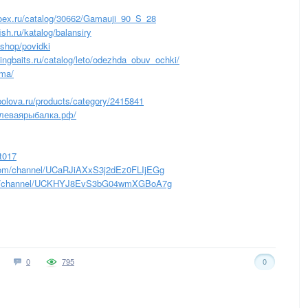
ex.ru/catalog/30662/Gamauji_90_S_28
sh.ru/katalog/balansiry
u/shop/povidki
hingbaits.ru/catalog/leto/odezhda_obuv_ochki/
ima/
bolova.ru/products/category/2415841
леваярыбалка.рф/
t017
om/channel/UCaRJiAXxS3j2dEz0FLIjEGg
m/channel/UCKHYJ8EvS3bG04wmXGBoA7g
0
795
0