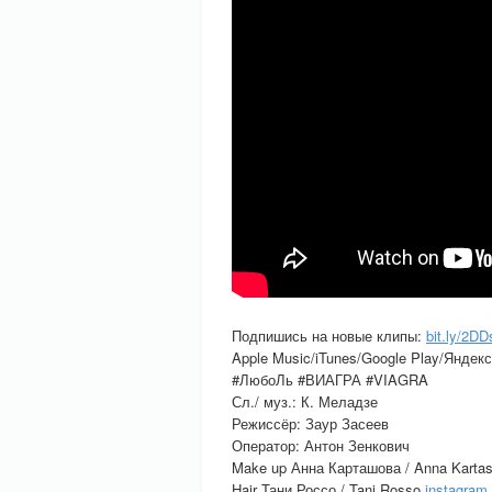
Подпишись на новые клипы:
bit.ly/2D
Apple Music/iTunes/Google Play/Яндек
#ЛюбоЛь #ВИАГРА #VIAGRA
Сл./ муз.: К. Меладзе
Режиссёр: Заур Засеев
Оператор: Антон Зенкович
Make up Анна Карташова / Anna Karta
Hair Тани Россо / Tani Rosso
instagram