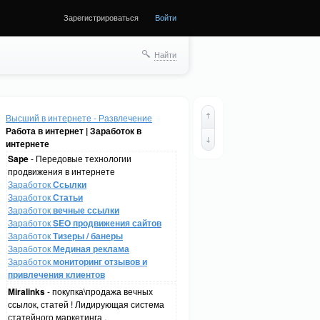
Зарегистрироваться
Войти
Найти
Высший в интернете - Развлечение
Работа в интернет | Заработок в
интернете
Sape
- Передовые технологии
продвижения в интернете
Заработок
Ссылки
Заработок
Статьи
Заработок
вечные ссылки
Заработок
SEO продвижения сайтов
Заработок
Тизеры / банеры
Заработок
Мединая реклама
Заработок
мониторинг отзывов и
привлечения клиентов
Miralinks
- покупка\продажа вечных
ссылок, статей ! Лидирующая система
статейного маркетинга .