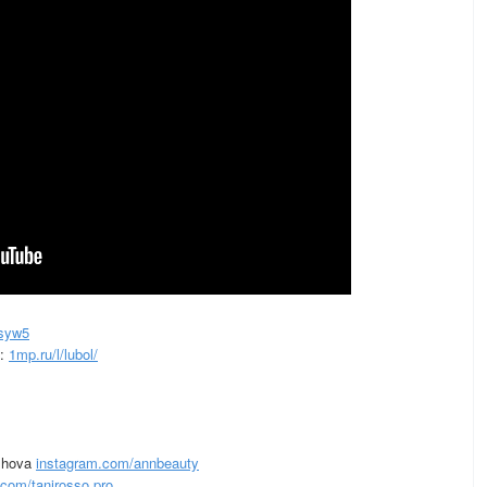
Dsyw5
с:
1mp.ru/l/lubol/
shova
instagram.com/annbeauty
.com/tanirosso.pro