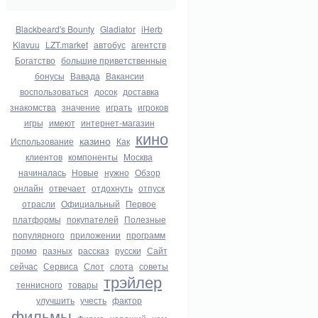
Blackbeard's Bounty
Gladiator
iHerb
Klavuu
LZT.market
автобус
агентств
Богатство
большие приветственные
бонусы
Вавада
Вакансии
воспользоваться
досок
доставка
знакомства
значение
играть
игроков
игры
имеют
интернет-магазин
кино
казино
Использование
Как
клиентов
компоненты
Москва
начиналась
Новые
нужно
Обзор
онлайн
отвечает
отдохнуть
отпуск
отрасли
Официальный
Первое
платформы
покупателей
Полезные
популярного
приложении
программ
промо
разных
рассказ
русски
Сайт
сейчас
Сервиса
Слот
слота
советы
трэйлер
теннисного
товары
улучшить
учесть
фактор
фильмы