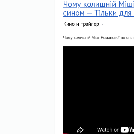
Чому колишній Міші
сином — Тільки дл
Кино и трэйлер
Чому колишній Міші Романової не спі