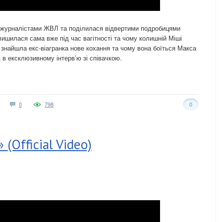
з журналістами ЖВЛ та поділилася відвертими подробицями
лишилася сама вже під час вагітності та чому колишній Міші
 знайшла екс-віагранка нове кохання та чому вона боїться Макса
 в ексклюзивному інтерв’ю зі співачкою.
0
798
0
(Official Video)