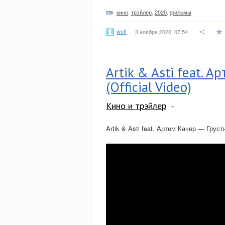
кино
,
трэйлер
,
2020
,
фильмы
woff
3 ноября 2020, 07:54
Artik & Asti feat. А
(Official Video)
Кино и трэйлер
Artik & Asti feat. Артем Качер — Грустн