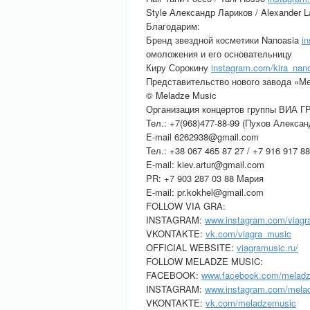
Style Александр Лариков / Alexander L
Благодарим:
Бренд звездной косметики Nanoasia
i
омоложения и его основательницу
Киру Сорокину
instagram.com/kira_nan
Представительство нового завода «М
© Meladze Music
Организация концертов группы ВИА Г
Тел.: +7(968)477-88-99 (Пухов Алексан
E-mail 6262938@gmail.com
Тел.: +38 067 465 87 27 / +7 916 917 8
E-mail: kiev.artur@gmail.com
PR: +7 903 287 03 88 Мария
E-mail: pr.kokhel@gmail.com
FOLLOW VIA GRA:
INSTAGRAM:
www.instagram.com/viagra_
VKONTAKTE:
vk.com/viagra_music
OFFICIAL WEBSITE:
viagramusic.ru/
FOLLOW MELADZE MUSIC:
FACEBOOK:
www.facebook.com/melad
INSTAGRAM:
www.instagram.com/mela
VKONTAKTE:
vk.com/meladzemusic