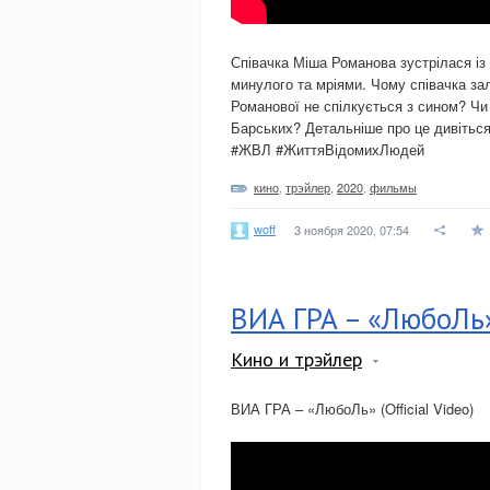
Співачка Міша Романова зустрілася і
минулого та мріями. Чому співачка за
Романової не спілкується з сином? Чи
Барських? Детальніше про це дивіться
#ЖВЛ #ЖиттяВідомихЛюдей
кино
,
трэйлер
,
2020
,
фильмы
woff
3 ноября 2020, 07:54
ВИА ГРА – «ЛюбоЛь» 
Кино и трэйлер
ВИА ГРА – «ЛюбоЛь» (Official Video)