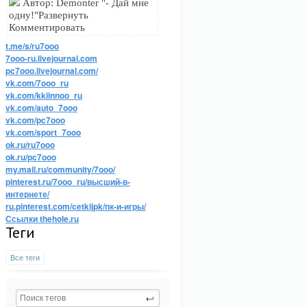
Автор: Demonter "- Дай мне
одну!"Развернуть
Комментировать
t.me/s/ru7ooo
7ooo-ru.livejournal.com
pc7ooo.livejournal.com/
vk.com/7ooo_ru
vk.com/kkiinnoo_ru
vk.com/auto_7ooo
vk.com/pc7ooo
vk.com/sport_7ooo
ok.ru/ru7ooo
ok.ru/pc7ooo
my.mail.ru/community/7ooo/
pinterest.ru/7ooo_ru/высший-в-
интернете/
ru.pinterest.com/cetkijpk/пк-и-игры/
Ссылки thehole.ru
Теги
Все теги